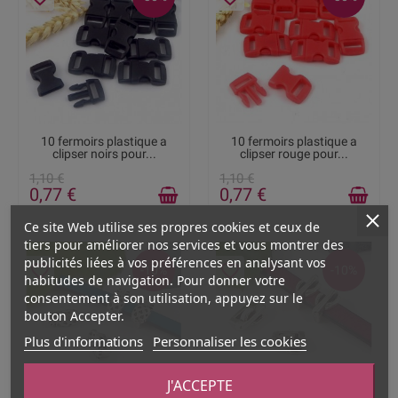
DISPONIBLE
DISPONIBLE
10 fermoirs plastique a
10 fermoirs plastique a
clipser noirs pour...
clipser rouge pour...
1,10 €
1,10 €
0,77 €
0,77 €
Ce site Web utilise ses propres cookies et ceux de
tiers pour améliorer nos services et vous montrer des
publicités liées à vos préférences en analysant vos
favorite_border
favorite_border
-10%
-10%
habitudes de navigation. Pour donner votre
consentement à son utilisation, appuyez sur le
bouton Accepter.
Plus d'informations
Personnaliser les cookies
J'ACCEPTE