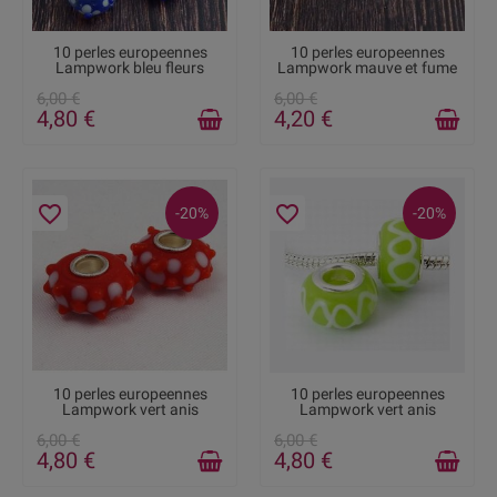
DERNIERS ARTICLES EN
DISPONIBLE
10 perles europeennes
10 perles europeennes
STOCK
Lampwork bleu fleurs
Lampwork mauve et fume
6,00 €
6,00 €
4,80 €
4,20 €
favorite_border
favorite_border
-20%
-20%
DERNIERS ARTICLES EN
DERNIERS ARTICLES EN
10 perles europeennes
10 perles europeennes
STOCK
STOCK
Lampwork vert anis
Lampwork vert anis
6,00 €
6,00 €
4,80 €
4,80 €