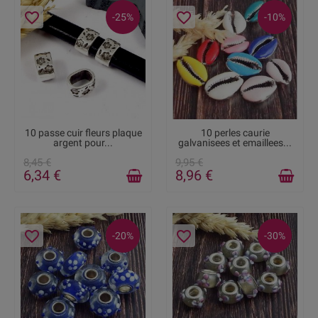
favorite_border
favorite_border
-25%
-10%
RUPTURE DE STOCK
DERNIERS ARTICLES EN
10 passe cuir fleurs plaque
10 perles caurie
STOCK
argent pour...
galvanisees et emaillees...
8,45 €
9,95 €
6,34 €
8,96 €
favorite_border
favorite_border
-20%
-30%