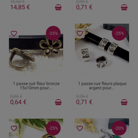
16,50 €
0,95 €
14,85 €
0,71 €
favorite_border
favorite_border
-25%
-25%
DISPONIBLE
RUPTURE DE STOCK
1 passe cuir fleur bronze
1 passe cuir fleurs plaque
15x10mm pour...
argent pour...
0,85 €
0,95 €
0,64 €
0,71 €
favorite_border
favorite_border
-25%
-20%