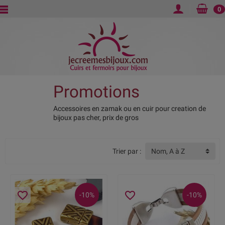
0
Promotions
Accessoires en zamak ou en cuir pour creation de
bijoux pas cher, prix de gros
Trier par :
Nom, A à Z
favorite_border
favorite_border
-10%
-10%