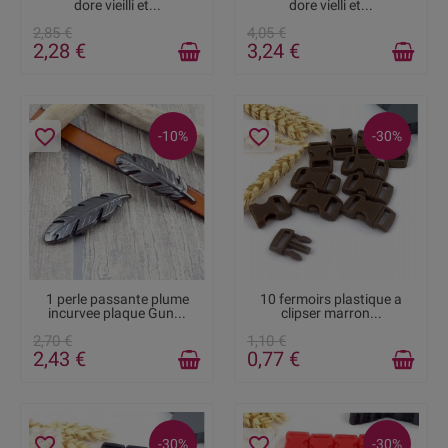
dore vieilli et...
dore vielli et...
2,85 €
4,05 €
2,28 €
3,24 €
favorite_border
favorite_border
-10%
-30%
DISPONIBLE
DERNIERS ARTICLES EN
1 perle passante plume
10 fermoirs plastique a
STOCK
incurvee plaque Gun...
clipser marron...
2,70 €
1,10 €
2,43 €
0,77 €
favorite_border
favorite_border
-30%
-30%