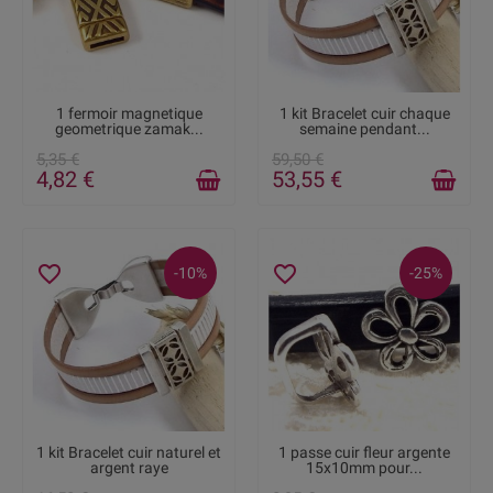
RUPTURE DE STOCK
DISPONIBLE
1 fermoir magnetique
1 kit Bracelet cuir chaque
geometrique zamak...
semaine pendant...
5,35 €
59,50 €
4,82 €
53,55 €
favorite_border
favorite_border
-10%
-25%
DISPONIBLE
RUPTURE DE STOCK
1 kit Bracelet cuir naturel et
1 passe cuir fleur argente
argent raye
15x10mm pour...