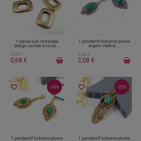
DISPONIBLE
EN STOCK
1 passe cuir rectangle
1 pendentif boheme plume
design zamak bronze...
argent vieilli et...
0,90 €
2,60 €
0,68 €
2,08 €
favorite_border
favorite_border
-20%
-20%
EN STOCK
RUPTURE DE STOCK
1 pendentif boheme plume
1 pendentif boheme plume