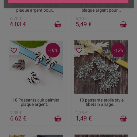
RUPTURE DE STOCK
DISPONIBLE
10 Passants cuir ananas
10 Passants cuir cactus
plaque argent pour...
plaque argent pour...
6,70 €
6,10 €
6,03 €
5,49 €
favorite_border
favorite_border
-10%
-15%
DISPONIBLE
RUPTURE DE STOCK
10 Passants cuir palmier
10 passants etoile style
plaque argent...
tibetain alliage...
7,35 €
1,75 €
6,62 €
1,49 €