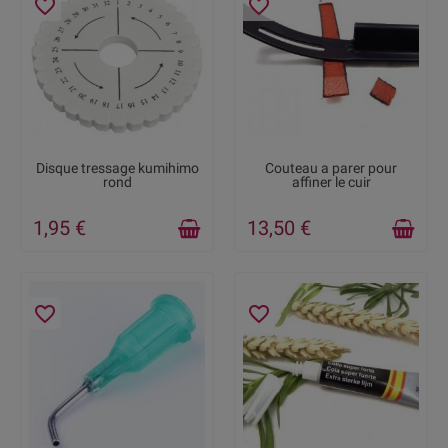
favorite_border
favorite_border
RUPTURE DE STOCK
RUPTURE DE STOCK
Disque tressage kumihimo
Couteau a parer pour
rond
affiner le cuir
1,95 €
13,50 €
favorite_border
favorite_border