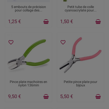
EN STOCK
RUPTURE DE STOCK
5 embouts de précision
Petit tube de colle
pour collage des...
cyanoacrylate pour...
1,25 €
1,50 €
favorite_border
favorite_border
DERNIERS ARTICLES EN
RUPTURE DE STOCK
Pince plate machoires en
Petite pince plate pour
STOCK
nylon 136mm
bijoux
9,50 €
5,50 €