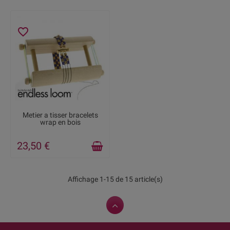
favorite_border
RUPTURE DE STOCK
Metier a tisser bracelets
wrap en bois
23,50 €
Affichage 1-15 de 15 article(s)