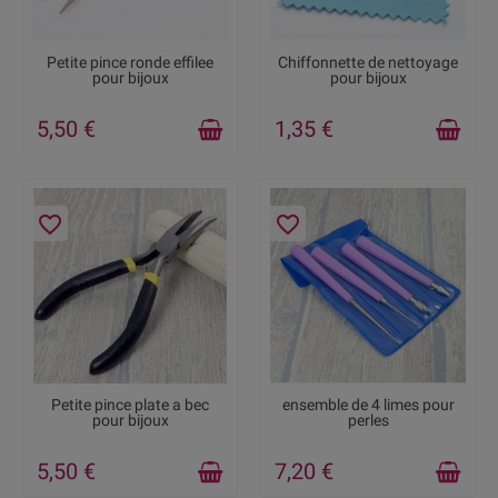
RUPTURE DE STOCK
EN STOCK
Petite pince ronde effilee
Chiffonnette de nettoyage
pour bijoux
pour bijoux
5,50 €
1,35 €
favorite_border
favorite_border
RUPTURE DE STOCK
RUPTURE DE STOCK
Petite pince plate a bec
ensemble de 4 limes pour
pour bijoux
perles
5,50 €
7,20 €