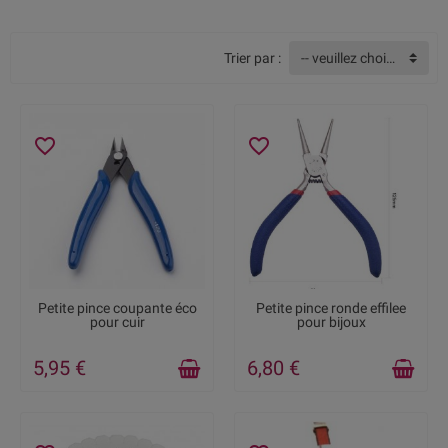
Ce rayon est encore en cours
d'approvisionnement, vous
trouverez bientôt un grand choix
Trier par :
-- veuillez choisir --
d'outils ainsi que la description
de leurs utilisations.
favorite_border
favorite_border
RUPTURE DE STOCK
DERNIERS ARTICLES EN
Petite pince coupante éco
Petite pince ronde effilee
STOCK
pour cuir
pour bijoux
5,95 €
6,80 €