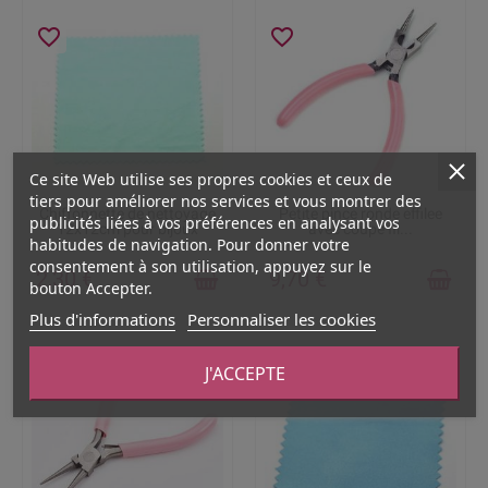
favorite_border
favorite_border
Ce site Web utilise ses propres cookies et ceux de
tiers pour améliorer nos services et vous montrer des
EN STOCK
RUPTURE DE STOCK
Chiffonnette de nettoyage
Petite pince ronde effilee
publicités liées à vos préférences en analysant vos
12x12cm pour bijoux
avec coupe fil...
habitudes de navigation. Pour donner votre
consentement à son utilisation, appuyez sur le
2,30 €
9,70 €
bouton Accepter.
Plus d'informations
Personnaliser les cookies
favorite_border
favorite_border
J'ACCEPTE