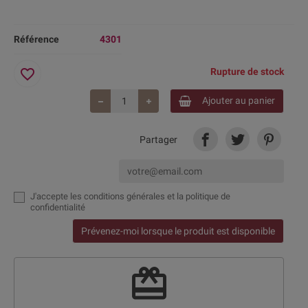
Référence
4301
favorite_border
Rupture de stock
Ajouter au panier
Partager
J'accepte
les conditions générales et la politique de
confidentialité
Prévenez-moi lorsque le produit est disponible
redeem