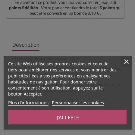
En achetant ce produit, vous pouvez collecter jusqu'à
5
points fidélités
. Votre panier contiendra le total
5
points
qui
peut être converti en un bon de
0,10 €
.
Description
Pince coupante acier, de précision.
Ce site Web utilise ses propres cookies et ceux de
tiers pour améliorer nos services et vous montrer des
Cet outil vous permet de trancher facilement les cuirs plats
jusqu'à 10mm de large.
publicités liées à vos préférences en analysant vos
habitudes de navigation. Pour donner votre
Utilisez-la pour vos ajustages de bracelets cuir pour couper
consentement à son utilisation, appuyez sur le
des anneaux en métal et apprêts fins.
bouton Accepter.
Plus d'informations
Personnaliser les cookies
Vous trouverez très rapidement de nombreuses utilisations
à cet outil si vous créez régulièrement des bijoux DIY.
J'ACCEPTE