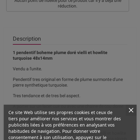
Aucun point de fidélité pour ce produit car il y a déjà une
réduction.
Description
1 pendentif boheme plume doré vielli et howlite
turquoise 48x14mm
Vendu a l'unite.
Pendentif tres original en forme de plume surmonte d'une
pierre synthetique turquoise.
Tres tendance et de tres bel aspect.
A porter sur un lacet cuir ou avec une chaine de cou doree
Ce site Web utilise ses propres cookies et ceux de
vieilli.
tiers pour améliorer nos services et vous montrer des
Origine Chine.
publicités liées à vos préférences en analysant vos
habitudes de navigation. Pour donner votre
Dimensions . 43mm Qualite . cuivre argente vieilli et howlite
consentement à son utilisation, appuyez sur le
turquoise. Alliage de zinc, garanti sans nickel et sans plomb