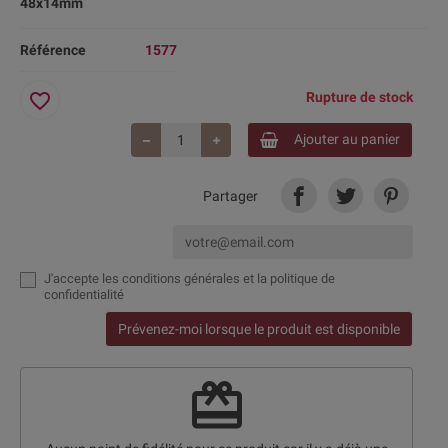
48x14mm
Référence
1577
favorite_border
Rupture de stock
Ajouter au panier
Partager
J'accepte
les conditions générales et la politique de
confidentialité
Prévenez-moi lorsque le produit est disponible
redeem