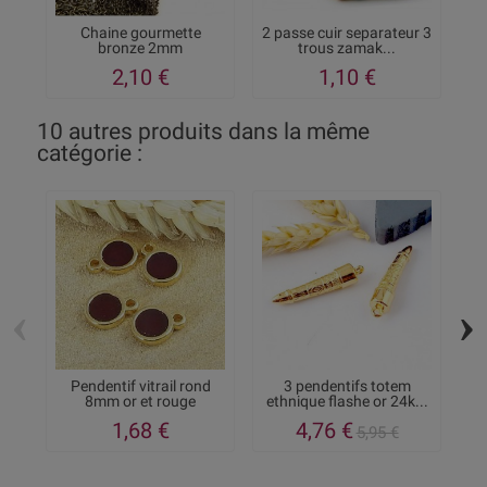
Chaine gourmette
2 passe cuir separateur 3
15
bronze 2mm
trous zamak...
2,10 €
1,10 €
10 autres produits dans la même
catégorie :
‹
›
Pendentif vitrail rond
3 pendentifs totem
8mm or et rouge
ethnique flashe or 24k...
e
1,68 €
4,76 €
5,95 €