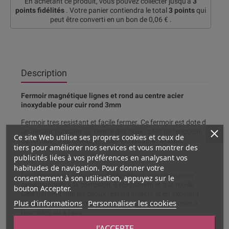
En achetant ce produit, vous pouvez collecter jusqu'à
3
points fidélités
. Votre panier contiendra le total
3
points
qui
peut être converti en un bon de
0,06 €
.
Description
Fermoir magnétique lignes et rond au centre acier
inoxydable pour cuir rond 3mm
Fermoir tres resistant et facile fermer. Ce fermoir est dote d
un aimant puissant au centre des deux cotés de l'encoche
Ce site Web utilise ses propres cookies et ceux de
du fermoir. Très résistant. Acier inoxydable . Brillant.
tiers pour améliorer nos services et vous montrer des
publicités liées à vos préférences en analysant vos
Dimensions. 20x06mm,interieur 3mm Vendu par un.
habitudes de navigation. Pour donner votre
Les fermoirs en acier inoxydable offrent une résistance
consentement à son utilisation, appuyez sur le
exceptionnelle à la corrosion, à l'oxydation et à la rouille.
bouton Accepter.
Cela garantit que les bijoux restent intacts et en excellent
Plus d'informations
Personnaliser les cookies
état pendant longtemps, même lorsqu'ils sont exposés à
l'humidité ou à l'eau.
J'ACCEPTE