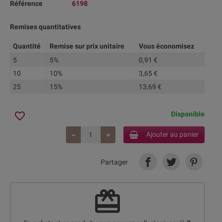
Référence
6198
Remises quantitatives
Quantité
Remise sur prix unitaire
Vous économisez
5
5%
0,91 €
10
10%
3,65 €
25
15%
13,69 €
favorite_border
Disponible
Ajouter au panier
Partager
redeem