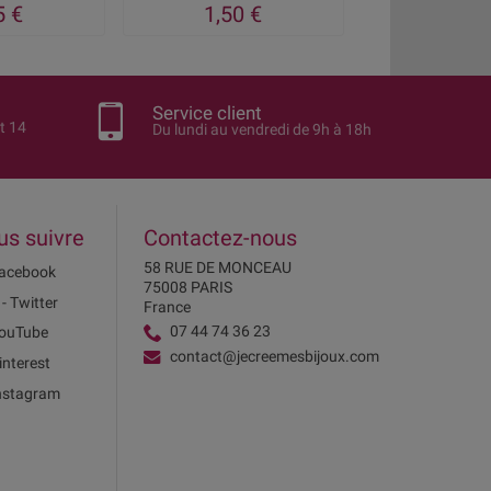
5 €
1,50 €
6,25
Service client
t 14
Du lundi au vendredi de 9h à 18h
us suivre
Contactez-nous
58 RUE DE MONCEAU
acebook
75008 PARIS
 - Twitter
France
07 44 74 36 23
ouTube
contact@jecreemesbijoux.com
interest
nstagram