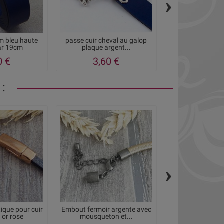
›
m bleu haute
passe cuir cheval au galop
passe cuir geome
par 19cm
plaque argent...
3 plaque
0 €
3,60 €
3,35
:
›
ique pour cuir
Embout fermoir argente avec
Fermoir fer a c
 or rose
mousqueton et...
flashe or p