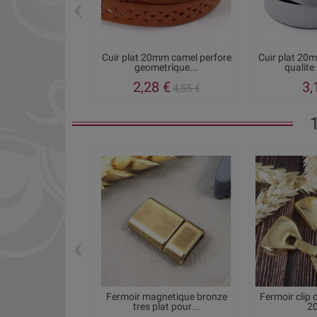
‹
Cuir plat 20mm camel perfore
Cuir plat 20
geometrique...
qualite
2,28 €
3,
4,55 €
‹
Fermoir magnetique bronze
Fermoir clip o
tres plat pour...
2