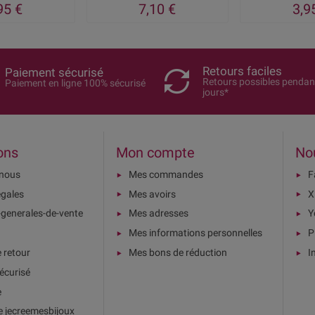
95 €
7,10 €
3,9
Retours faciles
Paiement sécurisé
Retours possibles pendan
Paiement en ligne 100% sécurisé
jours*
ons
Mon compte
No
-nous
Mes commandes
F
égales
Mes avoirs
X
-generales-de-vente
Mes adresses
Y
Mes informations personnelles
P
e retour
Mes bons de réduction
I
écurisé
e
e jecreemesbijoux