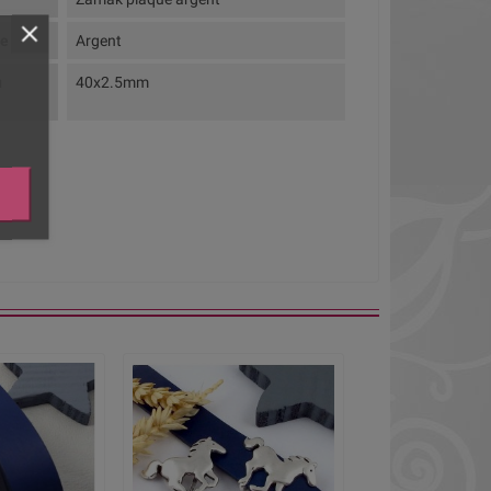
te
Argent
u
40x2.5mm