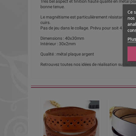
Très bel aspect et finition haute qualité en métal pla
bonne tenue.
Ce s
Le magnétisme est particulièrement résistant et l'ép
nos 
cuirs.
anal
Pas de jeu dans le collage. Prévu pour soit 4 cuirs
cons
Plus
Dimensions : 40x30mm
Intérieur : 30x2mm
Qualité : métal plaque argent
Retrouvez toutes nos idées de réalisation sur les fi