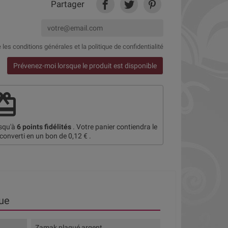
Partager
e
les conditions générales et la politique de confidentialité
Prévenez-moi lorsque le produit est disponible
deem
usqu'à
6
points fidélités
. Votre panier contiendra le
 converti en un bon de
0,12 €
.
ue
Zamak plaqué argent