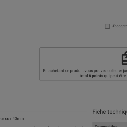
J'accept
re
En achetant ce produit, vous pouvez collecter j
total
6
points
qui peut être
Fiche techniq
our cuir 40mm
Composition