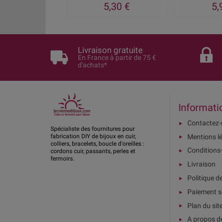
5,30 €
5,
Livraison gratuite
En France à partir de 75 €
d'achats*
Informati
Contactez
Spécialiste des fournitures pour
Mentions l
fabrication DIY de bijoux en cuir,
colliers, bracelets, boucle d'oreilles :
Conditions
cordons cuir, passants, perles et
fermoirs.
Livraison
Politique d
Paiement s
Plan du sit
A propos d