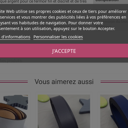
qué argent pour ce fermoir fin et discret et de très
Couleur dominan
ite Web utilise ses propres cookies et ceux de tiers pour améliorer
aisseur intérieure juste prévue pour les lacets
services et vous montrer des publicités liées à vos préférences en
Dimension du tro
ysant vos habitudes de navigation. Pour donner votre
 10mm, soit 8 cuir s5mm, soit un mélange des deux.
intérieur
entement à son utilisation, appuyez sur le bouton Accepter.
 d'informations
Personnaliser les cookies
J'ACCEPTE
ches produits.
Vous aimerez aussi