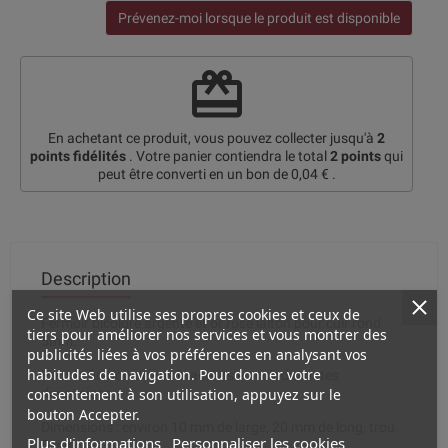
Prévenez-moi lorsque le produit est disponible
redeem
En achetant ce produit, vous pouvez collecter jusqu'à
2
points fidélités
. Votre panier contiendra le total
2
points
qui
peut être converti en un bon de
0,04 €
.
Description
Ce site Web utilise ses propres cookies et ceux de
Fermoir bicolore argente et or rose laiton pour cuir rond
tiers pour améliorer nos services et vous montrer des
5mm.
publicités liées à vos préférences en analysant vos
habitudes de navigation. Pour donner votre
Pour la finition de vos bracelets en cuir de toutes
consentement à son utilisation, appuyez sur le
dimensions.
bouton Accepter.
Dimensions : environ 10 mm de large, 20 mm de long, trou.
Plus d'informations
Personnaliser les cookies
5 mm