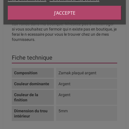
Qualité . laiton argent e et or rose Origine Chine.
J'ACCEPTE
Sans Nickel et sans plomb. Vous trouverez tous les lacets
cuir ronds dans ma boutique. N'hésitez pas à m'interroger
si vous souhaitez un fermoir qui n existe pas en boutique, je
ferai le n ecessaire pour vous le trouver chez un de mes
fournisseurs.
Fiche technique
Composition
Zamak plaqué argent
Couleur dominante
Argent
Couleur de la
Argent
finition
Dimension du trou
5mm
intérieur