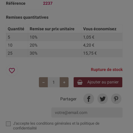
Référence
2237
Remises quantitatives
Quantité
Remise sur prix unitaire
Vous économisez
5
10%
1,05 €
10
20%
4,20 €
25
30%
15,75 €
favorite_border
Rupture de stock
Ajouter au panier
Partager
J'accepte
les conditions générales et la politique de
confidentialité