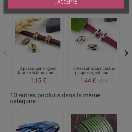
J'ACCEPTE
Vous aimerez aussi
‹
›
2 passe cuir 3 lignes
2 Passants cuir cactus
2
bronze 8x5mm pour...
plaque argent pour...
1,15 €
1,44 €
1,60 €
10 autres produits dans la même
catégorie :