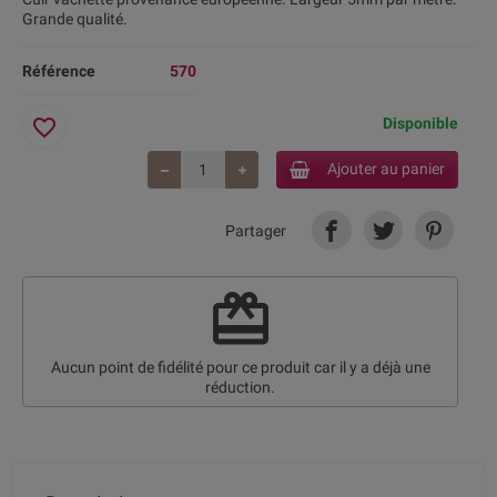
Grande qualité.
Référence
570
favorite_border
Disponible
Ajouter au panier
Partager
redeem
Aucun point de fidélité pour ce produit car il y a déjà une
réduction.