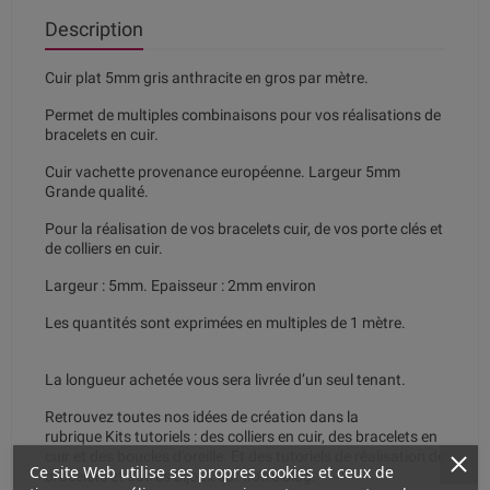
Description
Cuir plat 5mm gris anthracite en gros par mètre.
Permet de multiples combinaisons pour vos réalisations de
bracelets en cuir.
Cuir vachette provenance européenne. Largeur 5mm
Grande qualité.
Pour la réalisation de vos bracelets cuir, de vos porte clés et
de colliers en cuir.
Largeur : 5mm. Epaisseur : 2mm environ
Les quantités sont exprimées en multiples de 1 mètre.
La longueur achetée vous sera livrée d’un seul tenant.
Retrouvez toutes nos idées de création dans la
rubrique
Kits tutoriels
: des colliers en cuir, des bracelets en
cuir et des boucles d'oreille. Et des tutoriels de réalisation de
Ce site Web utilise ses propres cookies et ceux de
bracelets et autres bijoux
sur notre blog.