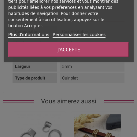
tiers pour améliorer nos services et vous montrer des
publicités liées à vos préférences en analysant vos
habitudes de navigation. Pour donner votre
Fiche technique
consentement à son utilisation, appuyez sur le
bouton Accepter.
Composition
Cuir Véritable
Plus d'informations
Personnaliser les cookies
Couleur dominante
Gris fonce
J'ACCEPTE
Aspect
Cuir uni
Largeur
5mm
Type de produit
Cuir plat
Vous aimerez aussi