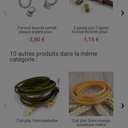
‹
›
Fermoir boucle zamak
2 passe cuir 3 lignes
plaque argent pour...
bronze 8x5mm pour...
pl
3,80 €
1,15 €
10 autres produits dans la même
catégorie :
‹
›
Cuir plat 5mm pistache
Cuir plat 5mm orange
pastel par metre