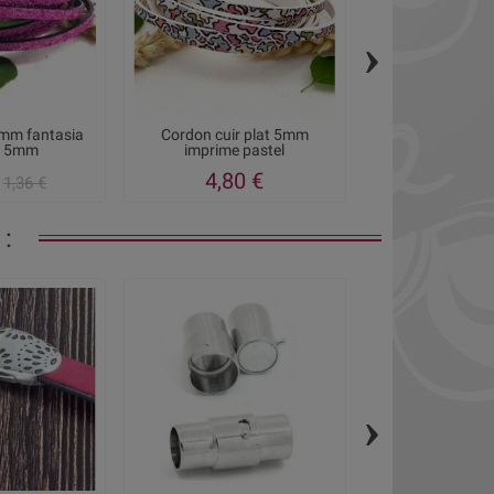
›
5mm fantasia
Cordon cuir plat 5mm
Cuir plat 5mm i
a 5mm
imprime pastel
deco turquo
4,80 €
4,80
1,36 €
:
›