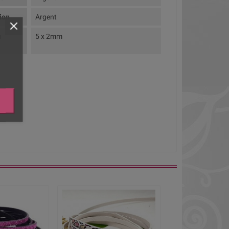
tion
Argent
u
5 x 2mm