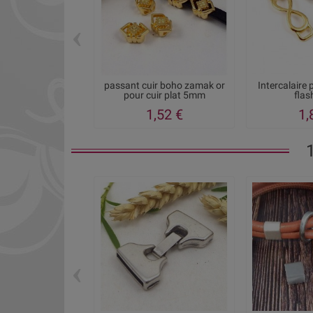
‹
passant cuir boho zamak or
Intercalaire p
pour cuir plat 5mm
flas
1,52 €
1,
‹