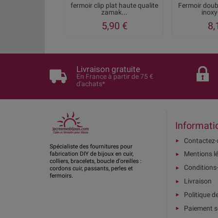
fermoir clip plat haute qualite
Fermoir doubl
zamak...
inoxy
5,90 €
8,
Livraison gratuite
En France à partir de 75 €
d'achats*
Informati
Contactez
Spécialiste des fournitures pour
Mentions l
fabrication DIY de bijoux en cuir,
colliers, bracelets, boucle d'oreilles :
Conditions
cordons cuir, passants, perles et
fermoirs.
Livraison
Politique d
Paiement s