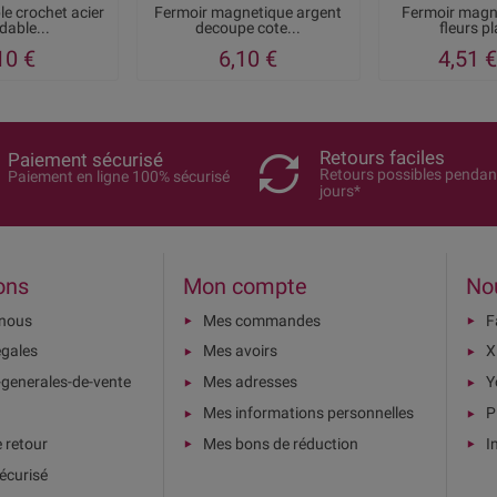
e crochet acier
Fermoir magnetique argent
Fermoir magn
dable...
decoupe cote...
fleurs p
10 €
6,10 €
4,51 €
Retours faciles
Paiement sécurisé
Retours possibles pendan
Paiement en ligne 100% sécurisé
jours*
ons
Mon compte
No
-nous
Mes commandes
F
égales
Mes avoirs
X
-generales-de-vente
Mes adresses
Y
Mes informations personnelles
P
e retour
Mes bons de réduction
I
écurisé