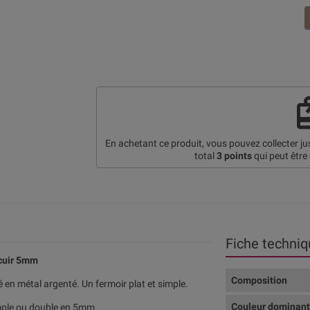
re
En achetant ce produit, vous pouvez collecter j
total
3
points
qui peut être
Fiche techniq
 cuir 5mm
Composition
é en métal argenté. Un fermoir plat et simple.
Couleur dominan
simple ou double en 5mm