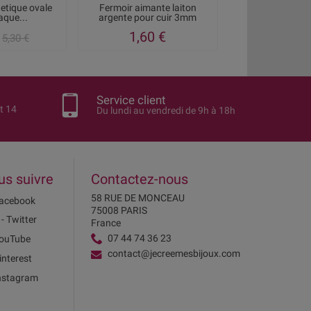
etique ovale
Fermoir aimante laiton
Fermoir magnet
laque...
argente pour cuir 3mm
qualite po
1,60 €
6,25
5,30 €
Service client
t 14
Du lundi au vendredi de 9h à 18h
us suivre
Contactez-nous
58 RUE DE MONCEAU
acebook
75008 PARIS
 - Twitter
France
07 44 74 36 23
ouTube
contact@jecreemesbijoux.com
interest
nstagram