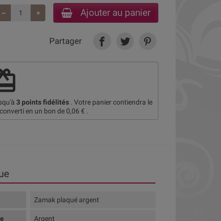
Ajouter au panier
Partager
deem
usqu'à
3
points fidélités
. Votre panier contiendra le
 converti en un bon de
0,06 €
.
ue
Zamak plaqué argent
te
Argent