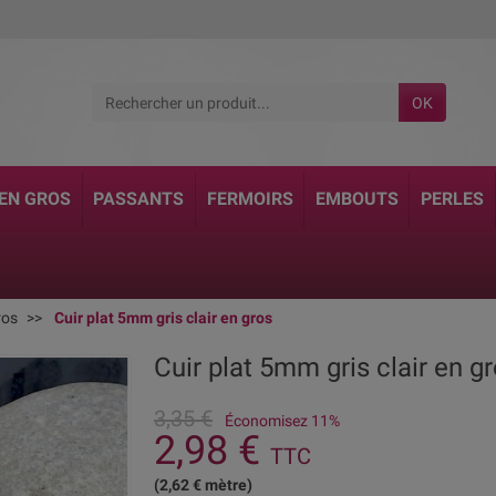
OK
 EN GROS
PASSANTS
FERMOIRS
EMBOUTS
PERLES
ros
Cuir plat 5mm gris clair en gros
Cuir plat 5mm gris clair en g
3,35 €
Économisez 11%
2,98 €
TTC
(2,62 € mètre)