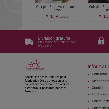
Cuir plat 5mm vert ocean en
Cuir plat 5mm
gros
m
2,98 €
2,98
3,35 €
Livraison gratuite
En France à partir de 75 €
d'achats*
Informati
Contactez
Spécialiste des fournitures pour
Mentions l
fabrication DIY de bijoux en cuir,
colliers, bracelets, boucle d'oreilles :
Conditions
cordons cuir, passants, perles et
fermoirs.
Livraison
Politique d
Paiement s