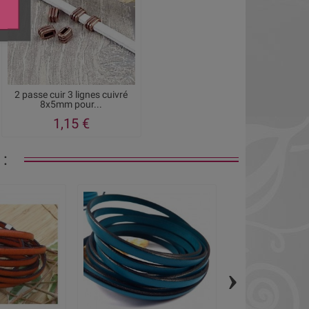
2 passe cuir 3 lignes cuivré
8x5mm pour...
1,15 €
:
›