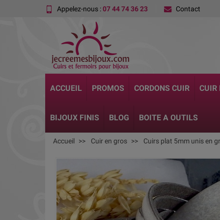
Appelez-nous :
07 44 74 36 23
Contact
ACCUEIL
PROMOS
CORDONS CUIR
CUIR
BIJOUX FINIS
BLOG
BOITE A OUTILS
Accueil
Cuir en gros
Cuirs plat 5mm unis en g