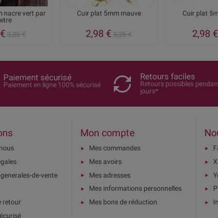
 nacre vert par
Cuir plat 5mm mauve
Cuir plat 
etre
 €
2,98 €
2,98 €
3,35 €
3,35 €
Retours faciles
Paiement sécurisé
Retours possibles pendan
Paiement en ligne 100% sécurisé
jours*
ons
Mon compte
No
-nous
Mes commandes
F
égales
Mes avoirs
X
-generales-de-vente
Mes adresses
Y
Mes informations personnelles
P
e retour
Mes bons de réduction
I
écurisé