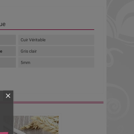
ue
Cuir Véritable
te
Gris clair
5mm