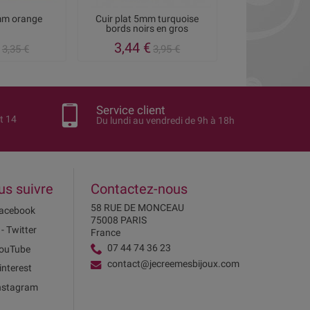
5mm orange
Cuir plat 5mm turquoise
Cuir plat 5m
bords noirs en gros
3,44 €
2,98 €
3,35 €
3,95 €
3
Service client
t 14
Du lundi au vendredi de 9h à 18h
us suivre
Contactez-nous
58 RUE DE MONCEAU
acebook
75008 PARIS
 - Twitter
France
07 44 74 36 23
ouTube
contact@jecreemesbijoux.com
interest
nstagram