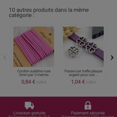
10 autres produits dans la même
catégorie :
‹
›
Cordon suédine rose
Passe cuir trefle plaque
3mm par 3 metres
argent pour cuir...
0,84 €
1,04 €
1,20 €
1,30 €
Livraison gratuite
Paiement sécurisé
En France à partir de 75 €
Paiement en ligne 100% sécurisé