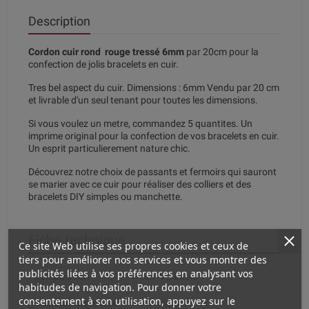
Description
Cordon cuir rond rouge tressé 6mm
par 20cm pour la
confection de jolis bracelets en cuir.
Tres bel aspect du cuir. Dimensions : 6mm Vendu par 20 cm
et livrable d'un seul tenant pour toutes les dimensions.
Si vous voulez un metre, commandez 5 quantites. Un
imprime original pour la confection de vos bracelets en cuir.
Un esprit particulierement nature chic.
Découvrez notre choix de passants et fermoirs qui sauront
se marier avec ce cuir pour réaliser des colliers et des
bracelets DIY simples ou manchette.
Fiche technique
Ce site Web utilise ses propres cookies et ceux de
tiers pour améliorer nos services et vous montrer des
publicités liées à vos préférences en analysant vos
Composition
Cuir Véritable
habitudes de navigation. Pour donner votre
consentement à son utilisation, appuyez sur le
Couleur dominante
vert pistache