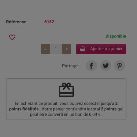
Référence
6152
favorite_border
Disponible
Ajouter au panier
Partager
redeem
En achetant ce produit, vous pouvez collecter jusqu'à
2
points fidélités
. Votre panier contiendra le total
2
points
qui
peut être converti en un bon de
0,04 €
.