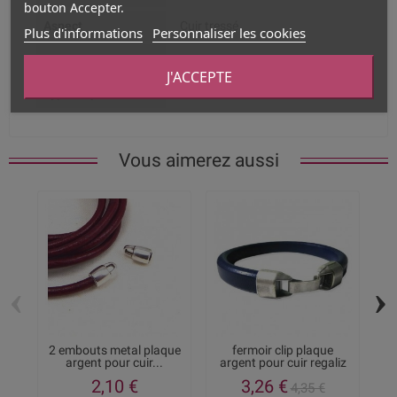
bouton Accepter.
Aspect
Cuir tressé
Plus d'informations
Personnaliser les cookies
Largeur
6 mm
J'ACCEPTE
Type de produit
Cuir rond
Vous aimerez aussi
‹
›
2 embouts metal plaque
fermoir clip plaque
argent pour cuir...
argent pour cuir regaliz
2,10 €
3,26 €
4,35 €