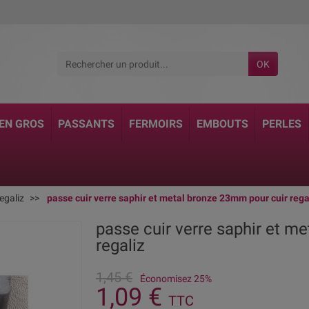
OK
 EN GROS
PASSANTS
FERMOIRS
EMBOUTS
PERLES
egaliz
passe cuir verre saphir et metal bronze 23mm pour cuir rega
passe cuir verre saphir et m
regaliz
1,45 €
Économisez 25%
1,09 €
TTC