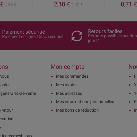
 €
2,10 €
0,71 €
2,65 €
2,80 €
Retours faciles
Paiement sécurisé
Retours possibles pendan
Paiement en ligne 100% sécurisé
jours*
ons
Mon compte
No
-nous
Mes commandes
F
égales
Mes avoirs
X
-generales-de-vente
Mes adresses
Y
Mes informations personnelles
P
e retour
Mes bons de réduction
I
écurisé
e
e jecreemesbijoux