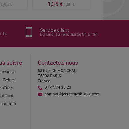
1,35 €
2,96 €
0,95 €
1,80 €
3
Service client
t 14
Du lundi au vendredi de 9h à 18h
us suivre
Contactez-nous
58 RUE DE MONCEAU
acebook
75008 PARIS
 - Twitter
France
07 44 74 36 23
ouTube
contact@jecreemesbijoux.com
interest
nstagram