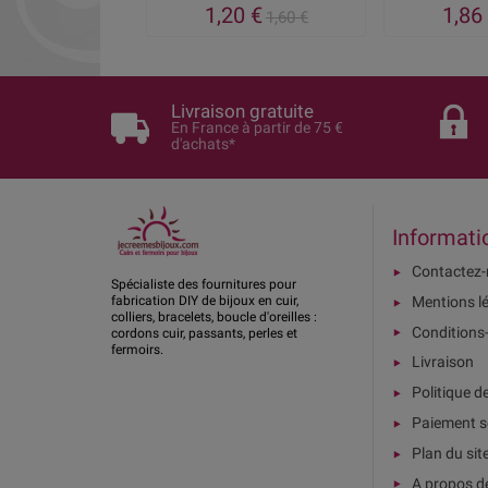
1,20 €
1,86
1,60 €
Livraison gratuite
En France à partir de 75 €
d'achats*
Informati
Contactez
Spécialiste des fournitures pour
Mentions l
fabrication DIY de bijoux en cuir,
colliers, bracelets, boucle d'oreilles :
Conditions
cordons cuir, passants, perles et
fermoirs.
Livraison
Politique d
Paiement s
Plan du sit
A propos d