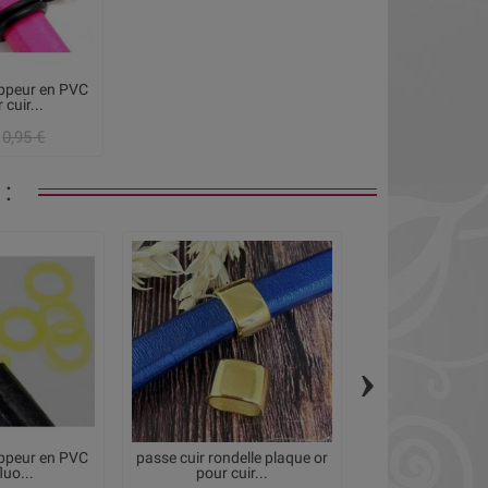
oppeur en PVC
 cuir...
0,95 €
:
›
oppeur en PVC
passe cuir rondelle plaque or
Passant patte an
luo...
pour cuir...
argent po