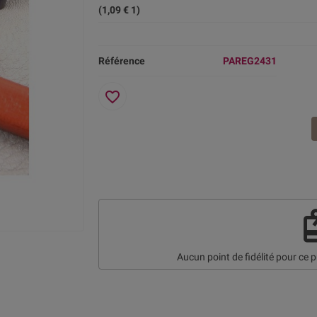
(1,09 € 1)
Référence
PAREG2431
favorite_border
re
Aucun point de fidélité pour ce p