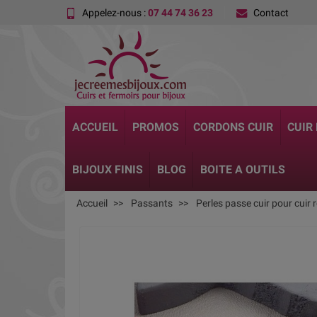
Appelez-nous :
07 44 74 36 23
Contact
ACCUEIL
PROMOS
CORDONS CUIR
CUIR
BIJOUX FINIS
BLOG
BOITE A OUTILS
Accueil
Passants
Perles passe cuir pour cuir r