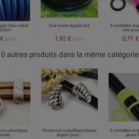
galiz bleu metal
Cuir ovale regaliz noir
6 rondelles st
 20cm
noir pour
 €
1,92 €
0,71 €
2,95 €
2,95 €
10 autres produits dans la même catégorie 
cuir ceramique
Passe cuir coquillage plaque
6 rondelles st
anale...
argent pour...
jaune f