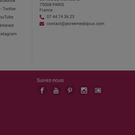
acebook
75008 PARIS
 - Twitter
France
07 44 74 36 23
ouTube
contact@jecreemesbijoux.com
interest
nstagram
Suivez-nous