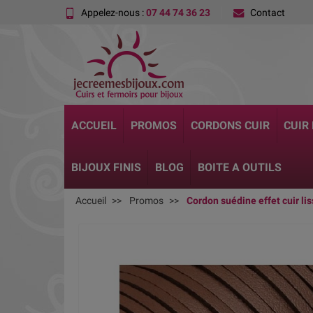
Appelez-nous :
07 44 74 36 23
Contact
ACCUEIL
PROMOS
CORDONS CUIR
CUIR
BIJOUX FINIS
BLOG
BOITE A OUTILS
Accueil
Promos
Cordon suédine effet cuir 