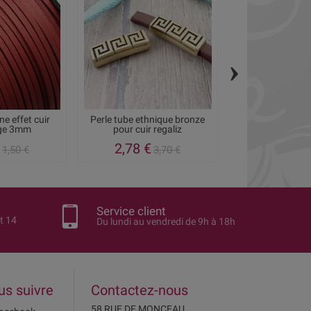
›
e effet cuir
Perle tube ethnique bronze
Intercalaire ann
uge 3mm
pour cuir regaliz
original
2,78 €
3,95 €
1,50 €
3,70 €
4
Service client
t 14
Du lundi au vendredi de 9h à 18h
us suivre
Contactez-nous
58 RUE DE MONCEAU