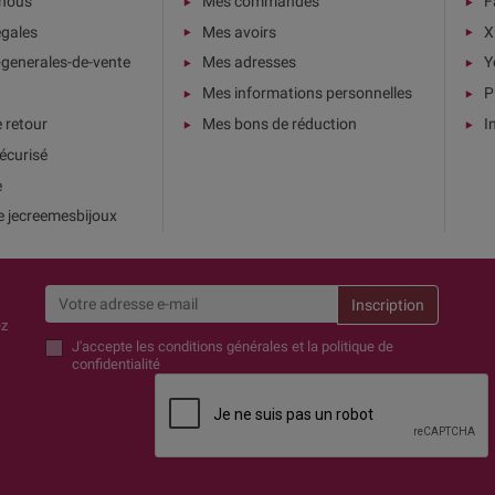
-nous
Mes commandes
F
égales
Mes avoirs
X
-generales-de-vente
Mes adresses
Y
Mes informations personnelles
P
e retour
Mes bons de réduction
I
écurisé
e
e jecreemesbijoux
ez
J'accepte
les conditions générales et la politique de
confidentialité