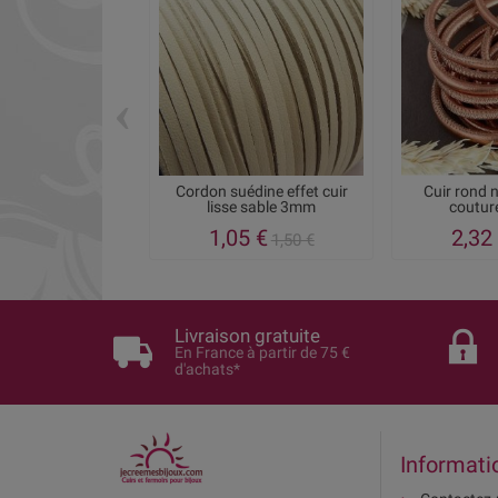
‹
Cordon suédine effet cuir
Cuir rond 
lisse sable 3mm
couture
1,05 €
2,32
1,50 €
Livraison gratuite
En France à partir de 75 €
d'achats*
Informati