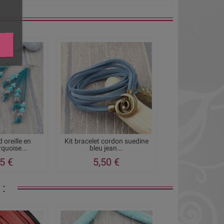
d oreille en
Kit bracelet cordon suedine
rquoise...
bleu jean...
5 €
5,50 €
: