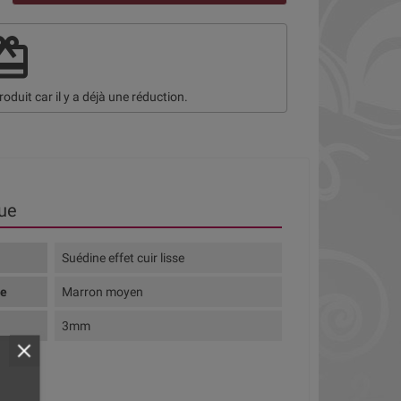
deem
roduit car il y a déjà une réduction.
ue
Suédine effet cuir lisse
te
Marron moyen
3mm