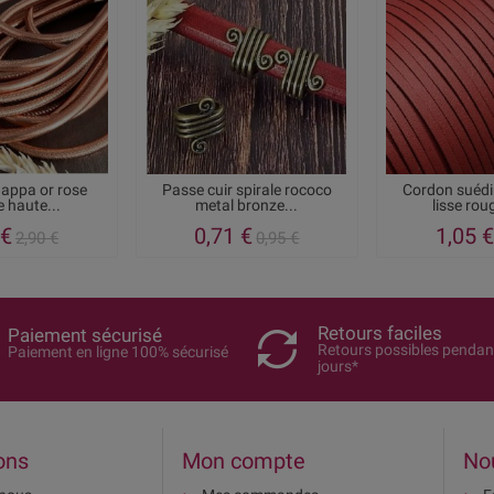
nappa or rose
Passe cuir spirale rococo
Cordon suédin
 haute...
metal bronze...
lisse ro
 €
0,71 €
1,05 €
2,90 €
0,95 €
Retours faciles
Paiement sécurisé
Retours possibles pendan
Paiement en ligne 100% sécurisé
jours*
ons
Mon compte
No