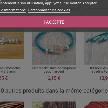
entement à son utilisation, appuyez sur le bouton Accepter.
Vous aimerez aussi
 d'informations
Personnaliser les cookies
J'ACCEPTE
moir menottes
Kit bracelet suedine turquoise
Kit boucles 
r 4 a 5 mm.
design argent
suedine tu
25 €
6,15 €
10,9
10 autres produits dans la même catégorie 