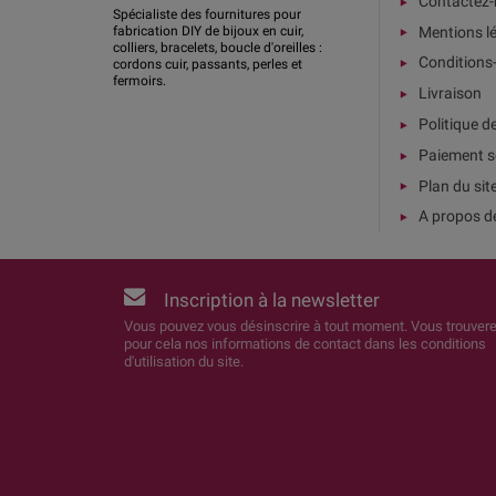
Contactez
Spécialiste des fournitures pour
Mentions l
fabrication DIY de bijoux en cuir,
colliers, bracelets, boucle d'oreilles :
Conditions
cordons cuir, passants, perles et
fermoirs.
Livraison
Politique d
Paiement s
Plan du sit
A propos d
Inscription à la newsletter
Vous pouvez vous désinscrire à tout moment. Vous trouver
pour cela nos informations de contact dans les conditions
d'utilisation du site.