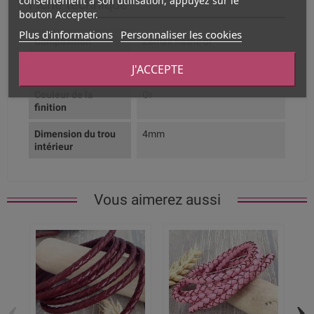
consentement à son utilisation, appuyez sur le
Fiche technique
bouton Accepter.
Plus d'informations
Personnaliser les cookies
Composition
Zamak flashé or
J'ACCEPTE
Couleur dominante
Or
Couleur de la
Or
finition
Dimension du trou
4mm
intérieur
Vous aimerez aussi
‹
›