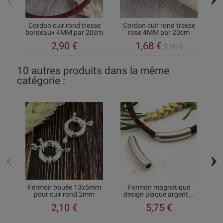
Cordon cuir rond tresse
Cordon cuir rond tresse
C
bordeaux 4MM par 20cm
rose 4MM par 20cm
f
2,90 €
1,68 €
2,10 €
10 autres produits dans la même
catégorie :
‹
›
Fermoir bouée 13x5mm
Fermoir magnetique
F
pour cuir rond 2mm
design plaque argent...
m
2,10 €
5,75 €