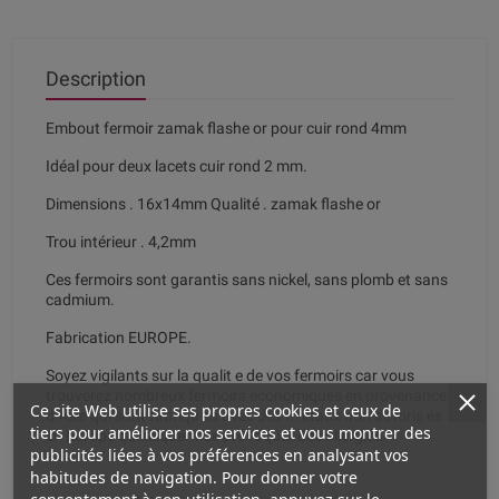
Description
Embout fermoir zamak flashe or pour cuir rond 4mm
Idéal pour deux lacets cuir rond 2 mm.
Dimensions . 16x14mm Qualité . zamak flashe or
Trou intérieur . 4,2mm
Ces fermoirs sont garantis sans nickel, sans plomb et sans
cadmium.
Fabrication EUROPE.
Soyez vigilants sur la qualit e de vos fermoirs car vous
trouverez nombreux fermoirs economiques en provenance
Ce site Web utilise ses propres cookies et ceux de
d Asie qui sont fabriqu es avec des m etaux non autoris es
tiers pour améliorer nos services et vous montrer des
en Europe qui risquent de provoquer des allergies.
publicités liées à vos préférences en analysant vos
habitudes de navigation. Pour donner votre