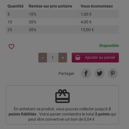
Quantité
Remise sur prix unitaire
Vous économisez
5
10%
1,00 €
10
20%
4,00 €
25
30%
15,00 €
favorite_border
Disponible
Ajouter au panier
Partager
redeem
En achetant ce produit, vous pouvez collecter jusqu'à
2
points fidélités
. Votre panier contiendra le total
2
points
qui
peut être converti en un bon de
0,04 €
.