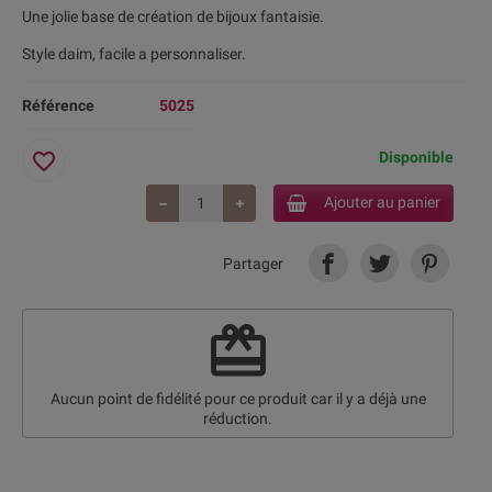
Une jolie base de création de bijoux fantaisie.
Style daim, facile a personnaliser.
Référence
5025
favorite_border
Disponible
Ajouter au panier
Partager
redeem
Aucun point de fidélité pour ce produit car il y a déjà une
réduction.