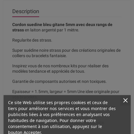
Description
Cordon suedine bleu gitane 5mm avec deux rangs de
strass
en laiton argenté par 1 mètre.
Regularite des strass.
Super suédine noire strass pour des créations originales de
colliers ou bracelets fantaisie.
Inspirez vous de nos nombreux kits pour réaliser des
modèles tendance et appréciés de tous.
Garantie de composants autorises et non toxiques.
Epaisseur = 1.5mm, largeur = 5mm Une idee originale pour
vos bracelets.
Ce site Web utilise ses propres cookies et ceux de
Pour finir votre bracelet vous pouvez utiliser les fermoirs
tiers pour améliorer nos services et vous montrer des
pour cordon cuir 5mm.
publicités liées à vos préférences en analysant vos
habitudes de navigation. Pour donner votre
Très joli rendu pour créer des bracelets manchette.
consentement à son utilisation, appuyez sur le
bouton Accepter.