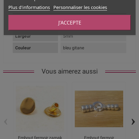
Plus d'informations
Personnaliser les cookies
Fiche technique
J'ACCEPTE
Composition
Suédine
Largeur
5mm
Couleur
bleu gitane
Vous aimerez aussi
‹
›
Embout fermoir zamak
Embout fermoir