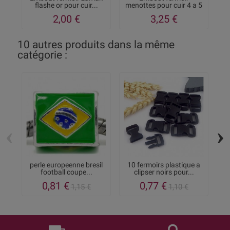
flashe or pour cuir...
menottes pour cuir 4 a 5
t
mm.
2,00 €
3,25 €
10 autres produits dans la même
catégorie :
‹
›
perle europeenne bresil
10 fermoirs plastique a
P
football coupe...
clipser noirs pour...
0,81 €
0,77 €
1,15 €
1,10 €