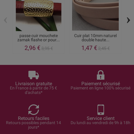
‹
›
passe cuir mouchete
Cuir plat 10mm naturel
P
zamak flashe or pour...
double haute...
2,96 €
1,47 €
3,95 €
2,45 €
Livraison gratuite
Paiement sécurisé
En France à partir de 75 €
Paiement en ligne 100% sécurisé
d'achats*
Retours faciles
Service client
Retours possibles pendant 14
Du lundi au vendredi de 9h à 18h
jours*