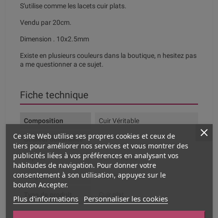
S'utilise comme les lacets cuir plats.
Vendu par 20cm.
Dimension . 10x2.5mm
Existe en plusieurs couleurs dans la boutique, n hesitez pas
a me questionner a ce sujet.
Fiche technique
Composition
Cuir Véritable
Ce site Web utilise ses propres cookies et ceux de
Couleur dominante
tiers pour améliorer nos services et vous montrer des
publicités liées à vos préférences en analysant vos
Aspect
Cuir fantasia
habitudes de navigation. Pour donner votre
consentement à son utilisation, appuyez sur le
Largeur
10mm
bouton Accepter.
Type de produit
Cuir plat
Plus d'informations
Personnaliser les cookies