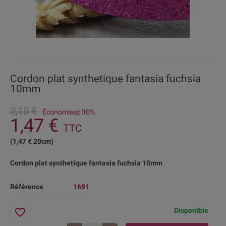
Cordon plat synthetique fantasia fuchsia
10mm
2,10 €
Économisez 30%
1,47 €
TTC
(1,47 € 20cm)
Cordon plat synthetique fantasia fuchsia 10mm
Référence
1691
favorite_border
Disponible