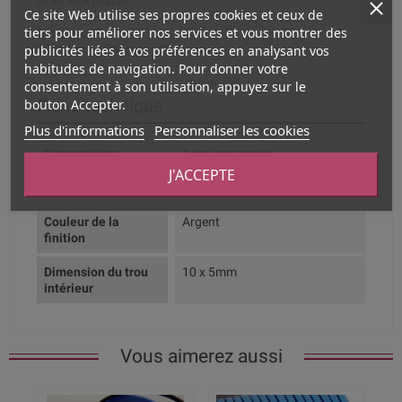
Acier inoxydable
Ce site Web utilise ses propres cookies et ceux de
tiers pour améliorer nos services et vous montrer des
Dimensions :
publicités liées à vos préférences en analysant vos
10x14mm : intérieur : 10x5mm
habitudes de navigation. Pour donner votre
consentement à son utilisation, appuyez sur le
Fiche technique
bouton Accepter.
Plus d'informations
Personnaliser les cookies
Composition
Acier inoxydable
J'ACCEPTE
Couleur dominante
Argent
Couleur de la
Argent
finition
Dimension du trou
10 x 5mm
intérieur
Vous aimerez aussi