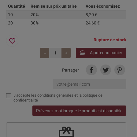
Quantité
Remise sur prix unitaire
Vous économisez
10
20%
8,20 €
20
30%
24,60 €
favorite_border
Rupture de stock
Ajouter au panier
Partager
J'accepte
les conditions générales et la politique de
confidentialité
Prévenez-moi lorsque le produit est disponible
redeem