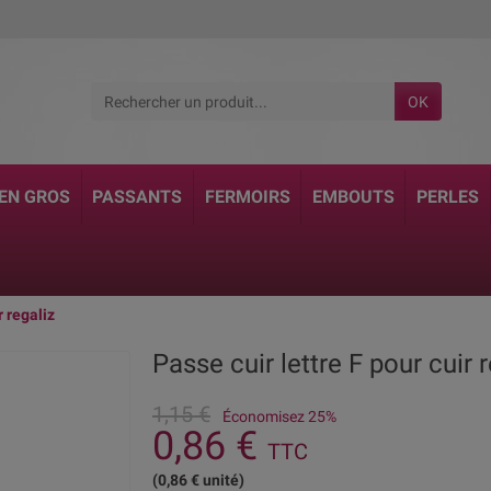
OK
 EN GROS
PASSANTS
FERMOIRS
EMBOUTS
PERLES
r regaliz
Passe cuir lettre F pour cuir 
1,15 €
Économisez 25%
0,86 €
TTC
(0,86 € unité)