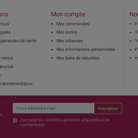
ons
Mon compte
No
-nous
Mes commandes
F
égales
Mes avoirs
X
-generales-de-vente
Mes adresses
Y
Mes informations personnelles
P
e retour
Mes bons de réduction
I
écurisé
e
e jecreemesbijoux
ez
J'accepte
les conditions générales et la politique de
confidentialité