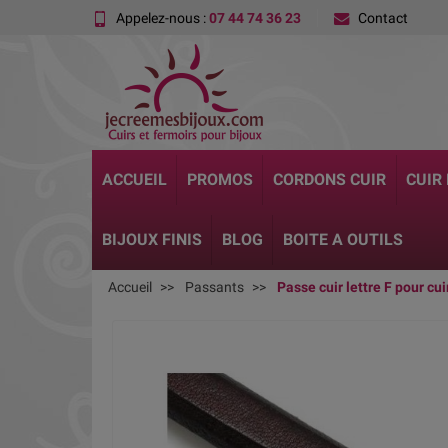
Appelez-nous :
07 44 74 36 23
Contact
ACCUEIL
PROMOS
CORDONS CUIR
CUIR
BIJOUX FINIS
BLOG
BOITE A OUTILS
Accueil
Passants
Passe cuir lettre F pour cui