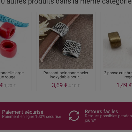
10 autres produits dans la même catégorie 
rondelle large
Passant poinconne acier
2 passe cuir br
e rouge...
inoxydable pour...
rega
 €
3,69 €
1,49 €
1,20 €
4,10 €
Retours faciles
Paiement sécurisé
Retours possibles pendan
Paiement en ligne 100% sécurisé
jours*