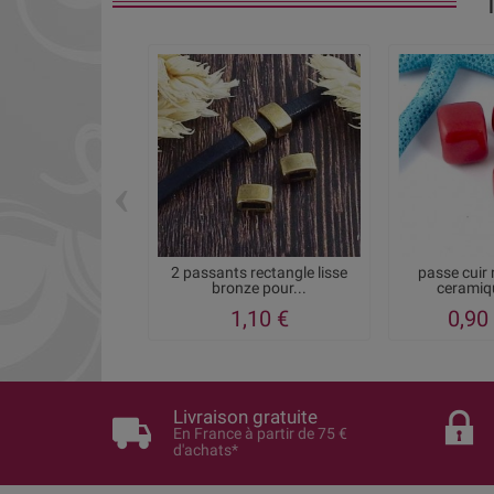
‹
2 passants rectangle lisse
passe cuir 
bronze pour...
ceramiqu
1,10 €
0,90
Livraison gratuite
En France à partir de 75 €
d'achats*