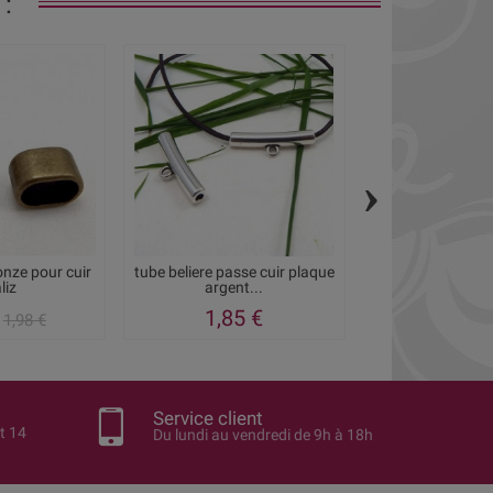
:
›
onze pour cuir
tube beliere passe cuir plaque
2 passe cuir se
liz
argent...
trous bron
1,85 €
1,40
1,98 €
Service client
t 14
Du lundi au vendredi de 9h à 18h