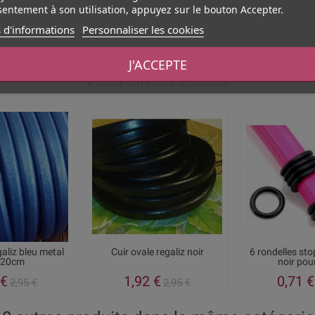
entement à son utilisation, appuyez sur le bouton Accepter.
 d'informations
Personnaliser les cookies
J'ACCEPTE
Vous aimerez aussi
galiz bleu metal
Cuir ovale regaliz noir
6 rondelles st
 20cm
noir pour
 €
1,92 €
0,71 €
2,95 €
2,95 €