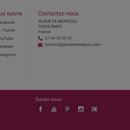
us suivre
Contactez-nous
58 RUE DE MONCEAU
acebook
75008 PARIS
 - Twitter
France
07 44 74 36 23
ouTube
contact@jecreemesbijoux.com
interest
nstagram
Suivez-nous