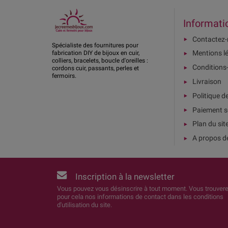
Informati
Contactez
Spécialiste des fournitures pour
Mentions l
fabrication DIY de bijoux en cuir,
colliers, bracelets, boucle d'oreilles :
Conditions
cordons cuir, passants, perles et
fermoirs.
Livraison
Politique d
Paiement s
Plan du sit
A propos d
Inscription à la newsletter
Vous pouvez vous désinscrire à tout moment. Vous trouver
pour cela nos informations de contact dans les conditions
d'utilisation du site.