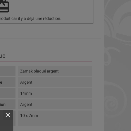
deem
roduit car il y a déjà une réduction.
ue
Zamak plaqué argent
te
Argent
14mm
tion
Argent
u
10 x 7mm