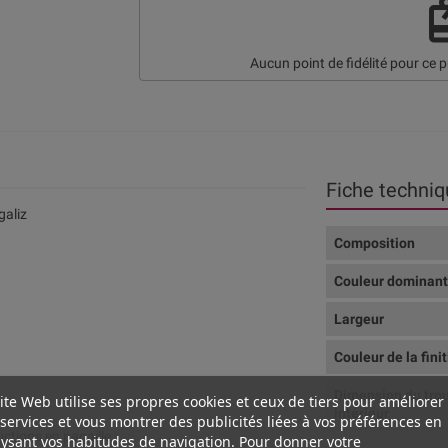
re
Aucun point de fidélité pour ce p
Fiche techniq
galiz
Composition
Couleur dominan
Largeur
Couleur de la fini
Dimension du tro
ite Web utilise ses propres cookies et ceux de tiers pour améliorer
intérieur
services et vous montrer des publicités liées à vos préférences en
tions en pagaille :
ysant vos habitudes de navigation. Pour donner votre