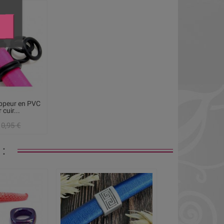
oppeur en PVC
 cuir...
0,95 €
: