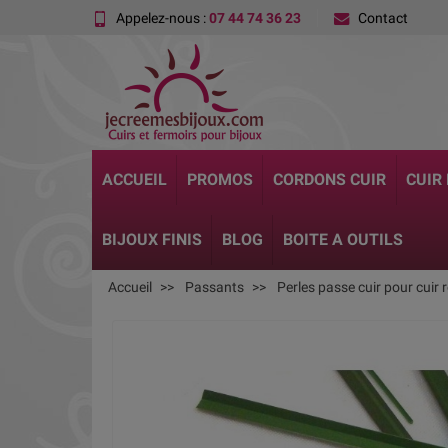
Appelez-nous :
07 44 74 36 23
Contact
ACCUEIL
PROMOS
CORDONS CUIR
CUIR
BIJOUX FINIS
BLOG
BOITE A OUTILS
Accueil
Passants
Perles passe cuir pour cuir r