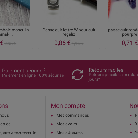
ymbole masculin
Passe cuir lettre W pour cuir
passe cuir rond
amak...
regaliz
pourpre 
 €
0,86 €
0,71 €
0,95 €
1,15 €
Retours faciles
Paiement sécurisé
Retours possibles pendan
Paiement en ligne 100% sécurisé
jours*
ons
Mon compte
No
-nous
Mes commandes
F
égales
Mes avoirs
X
-generales-de-vente
Mes adresses
Y