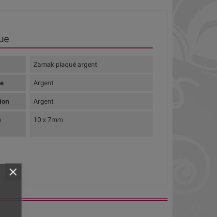
ue
Zamak plaqué argent
te
Argent
tion
Argent
u
10 x 7mm