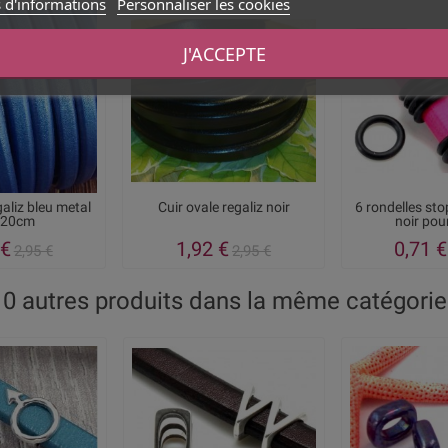
 d'informations
Personnaliser les cookies
J'ACCEPTE
galiz bleu metal
Cuir ovale regaliz noir
6 rondelles st
 20cm
noir pour
 €
1,92 €
0,71 €
2,95 €
2,95 €
10 autres produits dans la même catégorie 