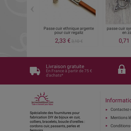
‹
Passe cuir ethnique argente
passe cuir s
pour cuir regaliz
en z
2,33 €
0,71
3,10 €
Livraison gratuite
En France à partir de 75 €
d'achats*
Informati
Contactez
Spécialiste des fournitures pour
Mentions l
fabrication DIY de bijoux en cuir,
colliers, bracelets, boucle d'oreilles :
Conditions
cordons cuir, passants, perles et
fermoirs.