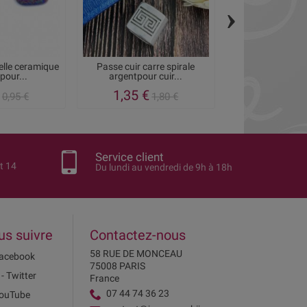
›
elle ceramique
Passe cuir carre spirale
Passe cuir spir
pour...
argentpour cuir...
metal bron
1,35 €
0,71 €
0,95 €
1,80 €
0
Service client
t 14
Du lundi au vendredi de 9h à 18h
us suivre
Contactez-nous
58 RUE DE MONCEAU
acebook
75008 PARIS
 - Twitter
France
07 44 74 36 23
ouTube