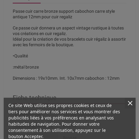
Passe cuir carre bronze support cabochon carre style
antique 12mm pour cuir regaliz
Ce passe cuir donnera un aspect vintage rustique à toutes
vos créations en cuir regaliz.
Idéal pour la création de vos bracelets cuir régaliz à assortir
avec les fermoirs de la boutique.
•Qualité
:métal bronze
Dimensions : 19x10mm. Int. 10x7mm cabochon : 12mm
Fiche technique
Ce site Web utilise ses propres cookies et ceux de
tiers pour améliorer nos services et vous montrer des
Composition
Zamak plaqué bronze
publicités liées à vos préférences en analysant vos
habitudes de navigation. Pour donner votre
Couleur dominante
Bronze
consentement à son utilisation, appuyez sur le
bouton Accepter.
Couleur de la
Bronze