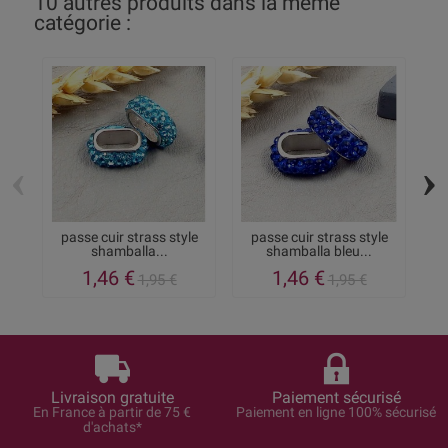
10 autres produits dans la même
catégorie :
‹
›
passe cuir strass style
passe cuir strass style
shamballa...
shamballa bleu...
1,46 €
1,46 €
1,95 €
1,95 €
Livraison gratuite
Paiement sécurisé
En France à partir de 75 €
Paiement en ligne 100% sécurisé
d'achats*