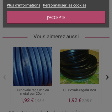
finition
Plus d'informations
Personnaliser les cookies
Dimension du trou
10 x 7mm
J'ACCEPTE
intérieur
Vous aimerez aussi
‹
›
Cuir ovale regaliz bleu
Cuir ovale regaliz noir
6
metal par 20cm
1,92 €
1,92 €
2,95 €
2,95 €