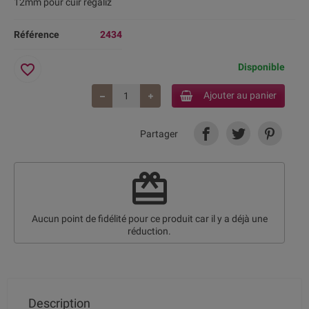
12mm pour cuir regaliz
Référence
2434
favorite_border
Disponible
Ajouter au panier
Partager
redeem
Aucun point de fidélité pour ce produit car il y a déjà une
réduction.
Description