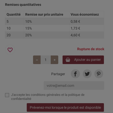
Remises quantitatives
Quantité
Remise sur prix unitaire
Vous économisez
5
10%
0,58 €
10
15%
1,73 €
20
20%
4,60 €
favorite_border
Rupture de stock
Ajouter au panier
Partager
J'accepte
les conditions générales et la politique de
confidentialité
Prévenez-moi lorsque le produit est disponible