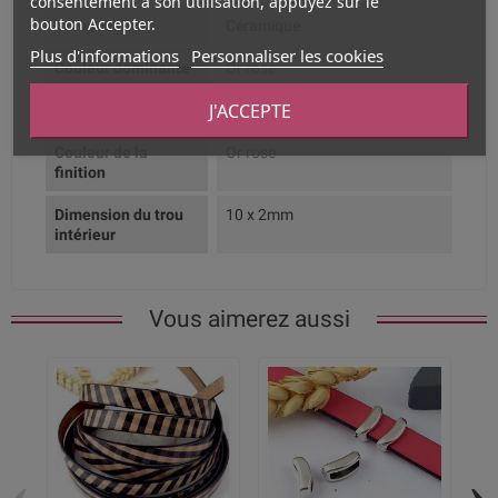
consentement à son utilisation, appuyez sur le
bouton Accepter.
Composition
Céramique
Plus d'informations
Personnaliser les cookies
Couleur dominante
Or rose
J'ACCEPTE
Type de produit
Passe cuir
Couleur de la
Or rose
finition
Dimension du trou
10 x 2mm
intérieur
Vous aimerez aussi
‹
›