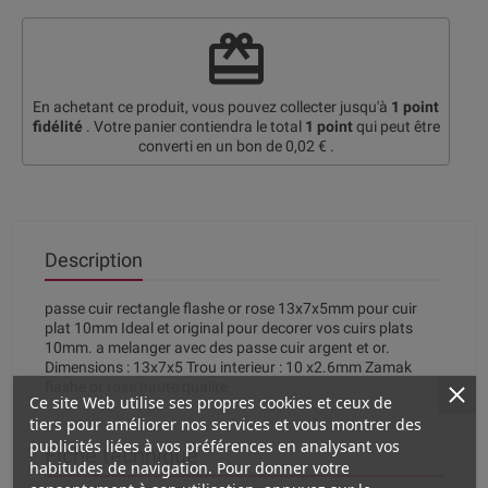
redeem
En achetant ce produit, vous pouvez collecter jusqu'à
1
point
fidélité
. Votre panier contiendra le total
1
point
qui peut être
converti en un bon de
0,02 €
.
Description
passe cuir rectangle flashe or rose 13x7x5mm pour cuir
plat 10mm Ideal et original pour decorer vos cuirs plats
10mm. a melanger avec des passe cuir argent et or.
Dimensions : 13x7x5 Trou interieur : 10 x2.6mm Zamak
flashe or rose haute qualite.
Ce site Web utilise ses propres cookies et ceux de
tiers pour améliorer nos services et vous montrer des
publicités liées à vos préférences en analysant vos
Fiche technique
habitudes de navigation. Pour donner votre