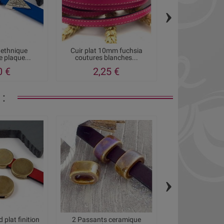
›
 ethnique
Cuir plat 10mm fuchsia
fermoir mag
 plaque...
coutures blanches...
geometrique et
0 €
2,25 €
5,95
:
›
 plat finition
2 Passants ceramique
Passant rectangl