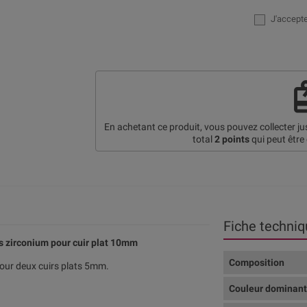
J'accept
re
En achetant ce produit, vous pouvez collecter j
total
2
points
qui peut être
Fiche techniq
s zirconium pour cuir plat 10mm
Composition
pour deux cuirs plats 5mm.
Couleur dominan