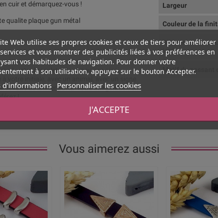
 en cuir et démarquez-vous !
Largeur
e qualite plaque gun métal
Couleur de la fini
ite Web utilise ses propres cookies et ceux de tiers pour améliorer
Dimension du tro
services et vous montrer des publicités liées à vos préférences en
intérieur
 ?
ysant vos habitudes de navigation. Pour donner votre
Motif du passant 
me à votre bracelet.. Vous pourrez ainsi
entement à son utilisation, appuyez sur le bouton Accepter.
 à votre initiale, avec un animal, avec un signe
 d'informations
Personnaliser les cookies
s. A vous de laisser parler votre imagination en
férez !
J'ACCEPTE
cuir plat 10mm ivoire nacré
Vous aimerez aussi