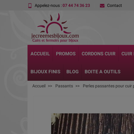
Appelez-nous :
07 44 74 36 23
Contact
ACCUEIL
PROMOS
CORDONS CUIR
CUIR
BIJOUX FINIS
BLOG
BOITE A OUTILS
Accueil
Passants
Perles passantes pour cuir