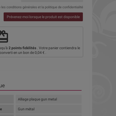
e
les conditions générales et la politique de confidentialité
Prévenez-moi lorsque le produit est disponible
deem
usqu'à
2
points fidélités
. Votre panier contiendra le
 converti en un bon de
0,04 €
.
ue
Alliage plaque gun metal
te
Gun métal