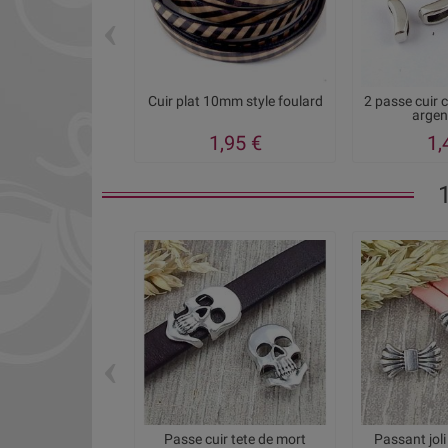
‹
Cuir plat 10mm style foulard
2 passe cuir 
argent
1,95 €
1,
‹
Passe cuir tete de mort
Passant jol