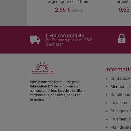
argent pour cuir 10mm
argent p
2,66 €
0,63
2,95 €
Livraison gratuite
En France à partir de 75 €
d'achats*
Informati
Contactez
Spécialiste des fournitures pour
Mentions l
fabrication DIY de bijoux en cuir,
colliers, bracelets, boucle d'oreilles :
Conditions
cordons cuir, passants, perles et
fermoirs.
Livraison
Politique d
Paiement s
Plan du sit