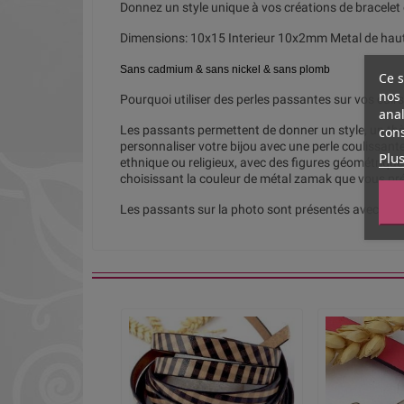
Donnez un style unique à vos créations de bracelet
Dimensions: 10x15 Interieur 10x2mm Metal de haut
Sans cadmium & sans nickel & sans plomb
Ce s
nos 
Pourquoi utiliser des perles passantes sur vos cuirs
anal
Les passants permettent de donner un style, un thè
cons
personnaliser votre bijou avec une perle coulissante
Plus
ethnique ou religieux, avec des figures géométrique
choisissant la couleur de métal zamak que vous pré
Les passants sur la photo sont présentés avec un