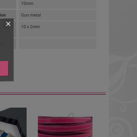
10mm
tion
Gun metal
u
10 x 2mm
or