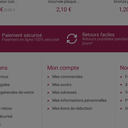
our cuir...
incurvee plaque...
bronze 
 €
2,10 €
1,2
0,90 €
Retours faciles
Paiement sécurisé
Retours possibles pendan
Paiement en ligne 100% sécurisé
jours*
ons
Mon compte
No
-nous
Mes commandes
F
égales
Mes avoirs
X
-generales-de-vente
Mes adresses
Y
Mes informations personnelles
P
e retour
Mes bons de réduction
I
écurisé
e