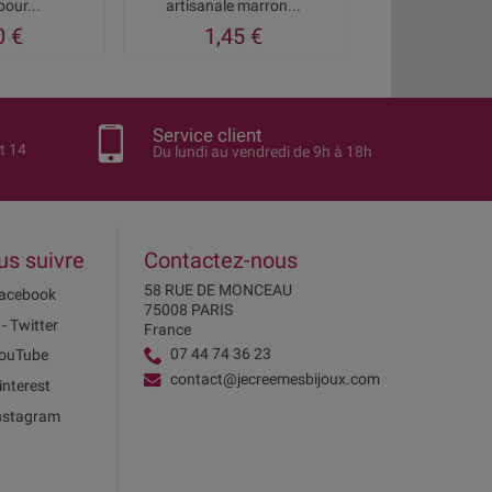
pour...
artisanale marron...
inoxydabl
0 €
1,45 €
1,10
Service client
t 14
Du lundi au vendredi de 9h à 18h
us suivre
Contactez-nous
58 RUE DE MONCEAU
acebook
75008 PARIS
 - Twitter
France
07 44 74 36 23
ouTube
contact@jecreemesbijoux.com
interest
nstagram