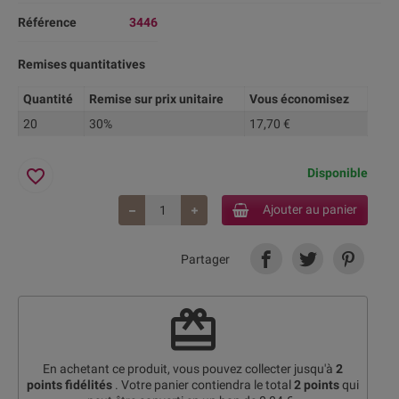
Référence
3446
Remises quantitatives
Quantité
Remise sur prix unitaire
Vous économisez
20
30%
17,70 €
favorite_border
Disponible
Ajouter au panier
Partager
redeem
En achetant ce produit, vous pouvez collecter jusqu'à
2
points fidélités
. Votre panier contiendra le total
2
points
qui