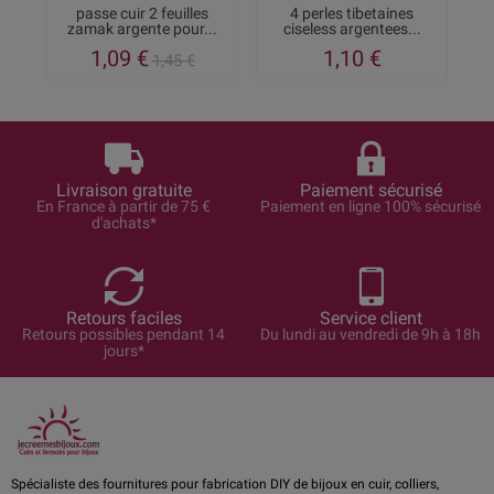
passe cuir 2 feuilles
4 perles tibetaines
zamak argente pour...
ciseless argentees...
zi
1,09 €
1,10 €
1,45 €
Livraison gratuite
Paiement sécurisé
En France à partir de 75 €
Paiement en ligne 100% sécurisé
d'achats*
Retours faciles
Service client
Retours possibles pendant 14
Du lundi au vendredi de 9h à 18h
jours*
Spécialiste des fournitures pour fabrication DIY de bijoux en cuir, colliers,