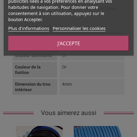
publicités liées à vos préférences en analysant vos
habitudes de navigation. Pour donner votre
Dimensions: 13x5mm mm Dimensions intérieures:4mm
consentement à son utilisation, appuyez sur le
bouton Accepter.
Fiche technique
Plus d'informations
Personnaliser les cookies
J'ACCEPTE
Composition
Zamak flashé or
Couleur dominante
Or
Couleur de la
Or
finition
Dimension du trou
4mm
intérieur
Vous aimerez aussi