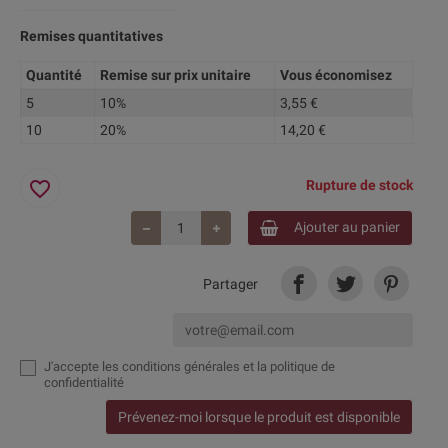
Remises quantitatives
Quantité
Remise sur prix unitaire
Vous économisez
5
10%
3,55 €
10
20%
14,20 €
favorite_border
Rupture de stock
Ajouter au panier
Partager
J'accepte
les conditions générales et la politique de
confidentialité
Prévenez-moi lorsque le produit est disponible