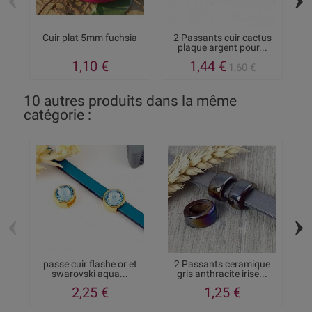
Cuir plat 5mm fuchsia
2 Passants cuir cactus
plaque argent pour...
pl
1,10 €
1,44 €
1,60 €
10 autres produits dans la même
catégorie :
‹
›
passe cuir flashe or et
2 Passants ceramique
swarovski aqua...
gris anthracite irise...
2,25 €
1,25 €