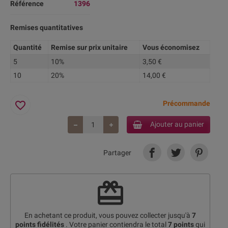
Référence
1396
Remises quantitatives
Quantité
Remise sur prix unitaire
Vous économisez
5
10%
3,50 €
10
20%
14,00 €
favorite_border
Précommande
Ajouter au panier
Partager
redeem
En achetant ce produit, vous pouvez collecter jusqu'à
7
points fidélités
. Votre panier contiendra le total
7
points
qui