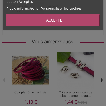
bouton Accepter.
Couleur de la
Argent
Plus d'informations
Personnaliser les cookies
finition
J'ACCEPTE
Dimension du trou
5 x 2mm
intérieur
Vous aimerez aussi
‹
›
Cuir plat 5mm fuchsia
2 Passants cuir cactus
plaque argent pour...
pl
1,10 €
1,44 €
1,60 €