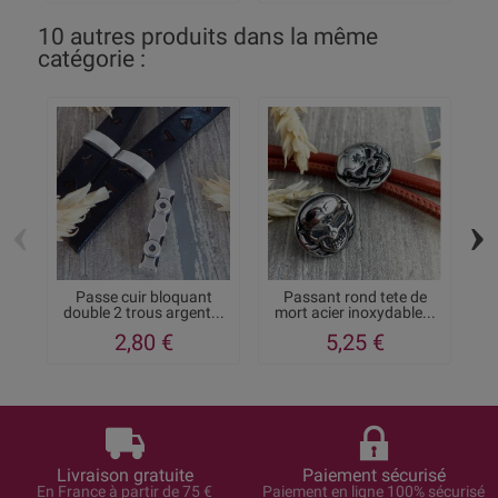
10 autres produits dans la même
catégorie :
‹
›
Passe cuir bloquant
Passant rond tete de
double 2 trous argent...
mort acier inoxydable...
c
2,80 €
5,25 €
Livraison gratuite
Paiement sécurisé
En France à partir de 75 €
Paiement en ligne 100% sécurisé