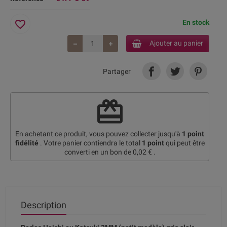
favorite_border
En stock
Ajouter au panier
Partager
redeem
En achetant ce produit, vous pouvez collecter jusqu'à
1
point
fidélité
. Votre panier contiendra le total
1
point
qui peut être
converti en un bon de
0,02 €
.
Description