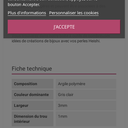
bouton Accepter.
Elles sont très légères et peuvent être associées à des
perles métal en or ou en argent.
Plus d'informations
Personnaliser les cookies
Sur un cordon cuir, elles sauront se démarquer de la
J'ACCEPTE
tendance et créer des bijoux d'été très originaux
Vous trouverez dans notre boite à outils de nombreuses
idées de créations de bijoux avec vos perles Heishi.
Fiche technique
Composition
Argile polymère
Couleur dominante
Gris clair
Largeur
3mm
Dimension du trou
1mm
intérieur