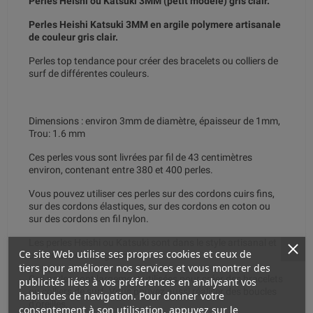
Perles Heishi ou Katsuki 3MM (petit modèle) gris clair.
Perles Heishi Katsuki 3MM en argile polymere artisanale
de couleur gris clair.
Perles top tendance pour créer des bracelets ou colliers de
surf de différentes couleurs.
Dimensions : environ 3mm de diamètre, épaisseur de 1mm,
Trou: 1.6 mm
Ces perles vous sont livrées par fil de 43 centimètres
environ, contenant entre 380 et 400 perles.
Vous pouvez utiliser ces perles sur des cordons cuirs fins,
sur des cordons élastiques, sur des cordons en coton ou
sur des cordons en fil nylon.
Les perles Heishi ou Katsuki sont dans le style artisanal et
Ce site Web utilise ses propres cookies et ceux de
ont un aspect irrégulier.
tiers pour améliorer nos services et vous montrer des
Ces perles sont largement utilisées pour créer des bracelets
publicités liées à vos préférences en analysant vos
ou colliers de surf. Vous pouvez aussi réaliser des boucles
habitudes de navigation. Pour donner votre
d'oreilles.
consentement à son utilisation, appuyez sur le