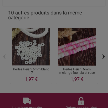
10 autres produits dans la même
catégorie :
‹
›
Perles Heishi 6mm blanc
Perles Heishi 6mm
Pe
17
melange fuchsia et rose
1,97 €
1,97 €
Livraison gratuite
Paiement sécurisé