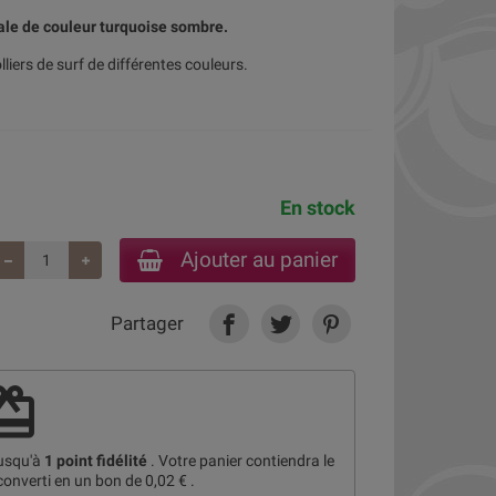
ale de couleur turquoise sombre.
liers de surf de différentes couleurs.
En stock
Ajouter au panier
Partager
deem
jusqu'à
1
point fidélité
. Votre panier contiendra le
converti en un bon de
0,02 €
.