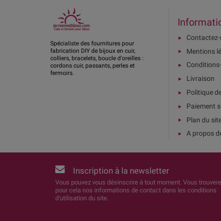
Informati
Contactez
Spécialiste des fournitures pour
Mentions l
fabrication DIY de bijoux en cuir,
colliers, bracelets, boucle d'oreilles :
Conditions
cordons cuir, passants, perles et
fermoirs.
Livraison
Politique d
Paiement s
Plan du sit
A propos d
Inscription à la newsletter
Vous pouvez vous désinscrire à tout moment. Vous trouver
pour cela nos informations de contact dans les conditions
d'utilisation du site.