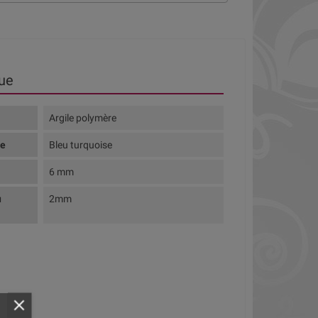
ue
Argile polymère
te
Bleu turquoise
6 mm
u
2mm