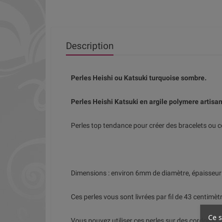
Description
Perles Heishi ou Katsuki turquoise sombre.
Perles Heishi Katsuki en argile polymere artisa
Perles top tendance pour créer des bracelets ou co
Dimensions : environ 6mm de diamètre, épaisseu
Ces perles vous sont livrées par fil de 43 centimè
Ce s
Vous pouvez utiliser ces perles sur des cordons cu