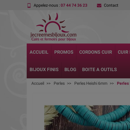
Appelez-nous :
07 44 74 36 23
Contact
ACCUEIL
PROMOS
CORDONS CUIR
CUIR
BIJOUX FINIS
BLOG
BOITE A OUTILS
Accueil
Perles
Perles Heishi 6mm
Perles