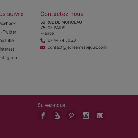
us suivre
Contactez-nous
58 RUE DE MONCEAU
acebook
75008 PARIS
 - Twitter
France
07 44 74 36 23
ouTube
contact@jecreemesbijoux.com
interest
nstagram
Suivez-nous