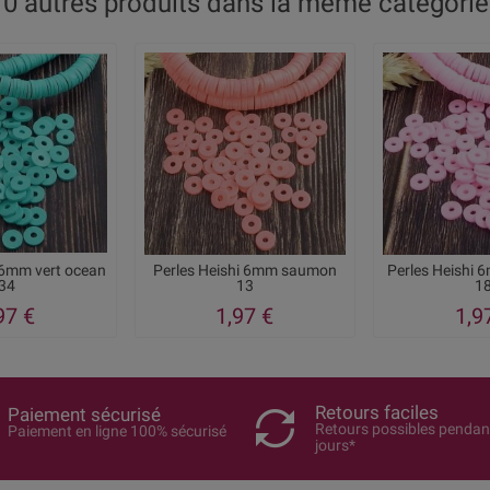
10 autres produits dans la même catégorie 
 6mm vert ocean
Perles Heishi 6mm saumon
Perles Heishi 
34
13
1
97 €
1,97 €
1,9
Retours faciles
Paiement sécurisé
Retours possibles pendan
Paiement en ligne 100% sécurisé
jours*