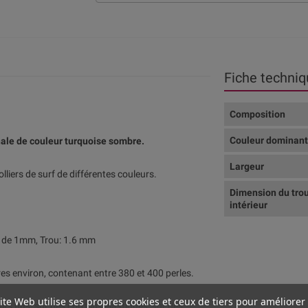
Fiche techniq
Composition
Couleur dominan
nale de couleur turquoise sombre.
Largeur
lliers de surf de différentes couleurs.
Dimension du tro
intérieur
r de 1mm, Trou: 1.6 mm
tres environ, contenant entre 380 et 400 perles.
ite Web utilise ses propres cookies et ceux de tiers pour améliorer
irs fins, sur des cordons élastiques, sur des