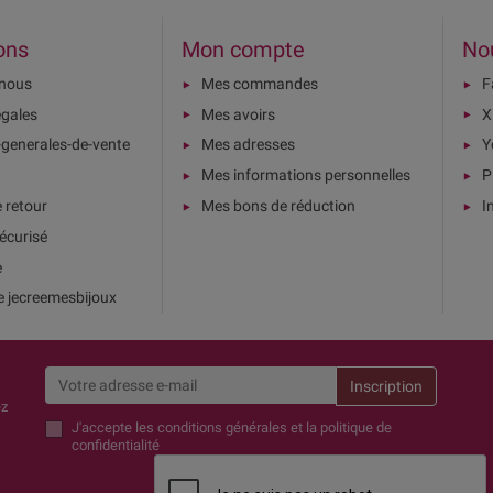
ons
Mon compte
No
-nous
Mes commandes
F
égales
Mes avoirs
X
-generales-de-vente
Mes adresses
Y
Mes informations personnelles
P
e retour
Mes bons de réduction
I
écurisé
e
e jecreemesbijoux
ez
J'accepte
les conditions générales et la politique de
confidentialité