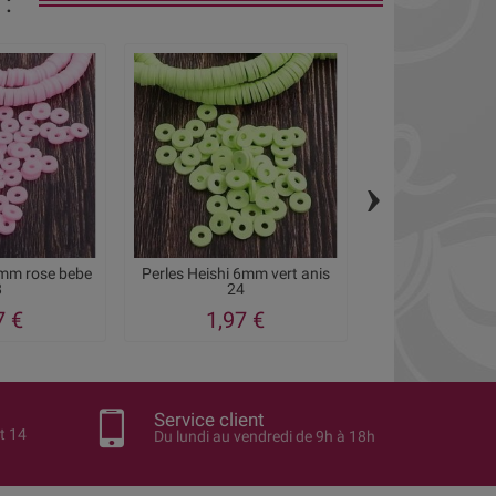
:
›
6mm rose bebe
Perles Heishi 6mm vert anis
Perles Heishi
8
24
fuchsia
7 €
1,97 €
1,97
Service client
t 14
Du lundi au vendredi de 9h à 18h