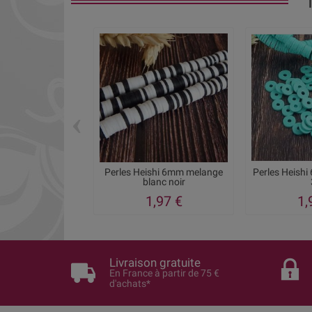
‹
Perles Heishi 6mm melange
Perles Heishi
blanc noir
1,97 €
1,
Livraison gratuite
En France à partir de 75 €
d'achats*