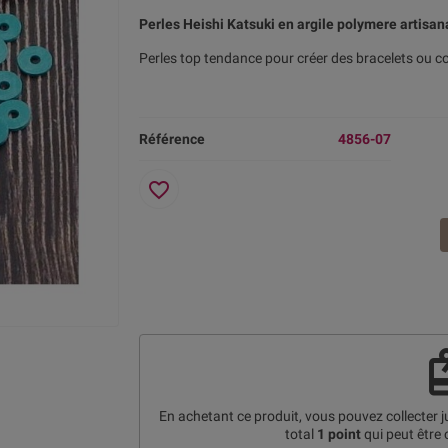
Perles Heishi Katsuki en argile polymere artisan
Perles top tendance pour créer des bracelets ou col
Référence
4856-07
favorite_border
re
En achetant ce produit, vous pouvez collecter 
total
1
point
qui peut être 