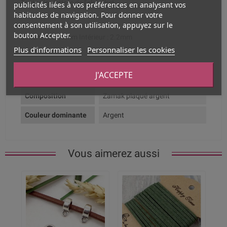
Toutes les lettres de l'alphabet.
publicités liées à vos préférences en analysant vos
habitudes de navigation. Pour donner votre
consentement à son utilisation, appuyez sur le
bouton Accepter.
dimensions : 9mm Intérieur : 2.2mm
Plus d'informations
Personnaliser les cookies
Fiche technique
J'ACCEPTE
Composition
Zamak plaqué argent
Couleur dominante
Argent
Vous aimerez aussi