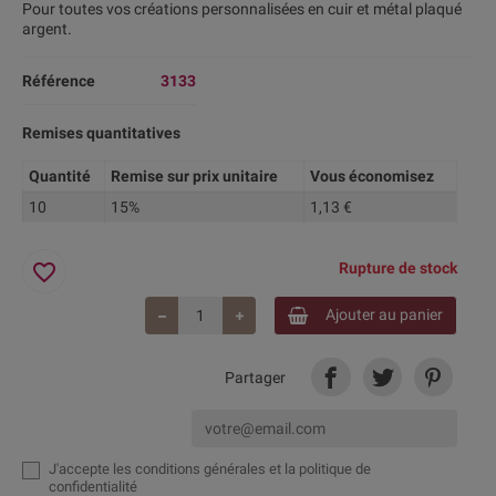
Pour toutes vos créations personnalisées en cuir et métal plaqué
argent.
Référence
3133
Remises quantitatives
Quantité
Remise sur prix unitaire
Vous économisez
10
15%
1,13 €
favorite_border
Rupture de stock
Ajouter au panier
Partager
J'accepte
les conditions générales et la politique de
confidentialité