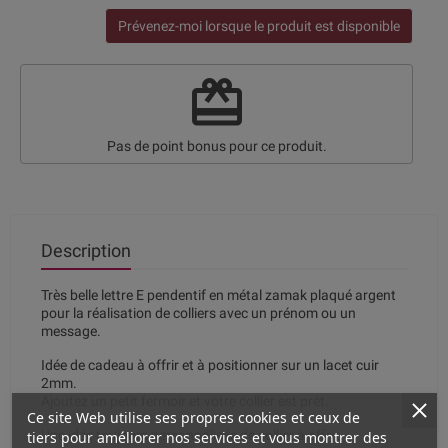
Prévenez-moi lorsque le produit est disponible
redeem
Pas de point bonus pour ce produit.
Description
Très belle lettre E pendentif en métal zamak plaqué argent
pour la réalisation de colliers avec un prénom ou un
message.
Idée de cadeau à offrir et à positionner sur un lacet cuir
2mm.
Ajoutez un petit fermoir et votre collier est prêt.
Ce site Web utilise ses propres cookies et ceux de
Une idée toujours personnalisée de collier à offrir.
tiers pour améliorer nos services et vous montrer des