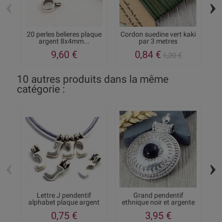
‹
›
20 perles belieres plaque
Cordon suedine vert kaki
C
argent 8x4mm...
par 3 metres
9,60 €
0,84 €
1,20 €
10 autres produits dans la même
catégorie :
‹
›
Lettre J pendentif
Grand pendentif
alphabet plaque argent
ethnique noir et argente
z
0,75 €
3,95 €