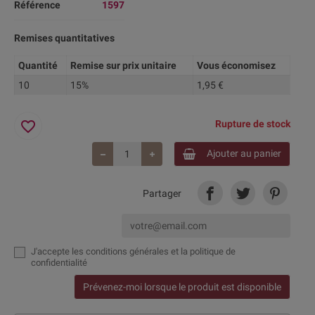
Référence
1597
Remises quantitatives
Quantité
Remise sur prix unitaire
Vous économisez
10
15%
1,95 €
favorite_border
Rupture de stock
Ajouter au panier
Partager
J'accepte
les conditions générales et la politique de
confidentialité
Prévenez-moi lorsque le produit est disponible