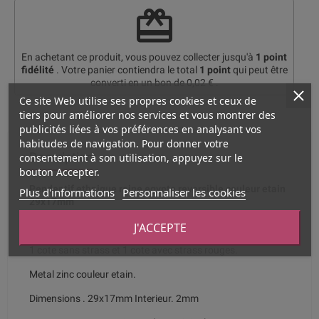
redeem
En achetant ce produit, vous pouvez collecter jusqu'à
1
point
fidélité
. Votre panier contiendra le total
1
point
qui peut être
converti en un bon de
0,02 €
.
Ce site Web utilise ses propres cookies et ceux de
tiers pour améliorer nos services et vous montrer des
publicités liées à vos préférences en analysant vos
habitudes de navigation. Pour donner votre
Description
consentement à son utilisation, appuyez sur le
bouton Accepter.
Pendentif ethnique reine egypte reversible couleur etain
Plus d'informations
Personnaliser les cookies
29x17mm
J'ACCEPTE
Pendentif en zinc couleur etain pour creations originales.
1 cote sans strass et 1 cote avec strass rouges.
Metal zinc couleur etain.
Dimensions . 29x17mm Interieur. 2mm