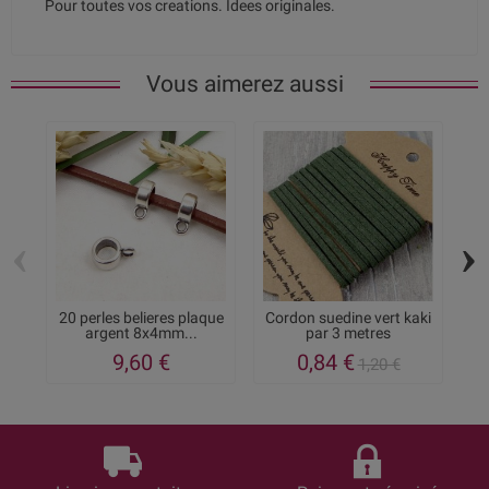
Pour toutes vos creations. Idees originales.
Vous aimerez aussi
‹
›
20 perles belieres plaque
Cordon suedine vert kaki
C
argent 8x4mm...
par 3 metres
9,60 €
0,84 €
1,20 €