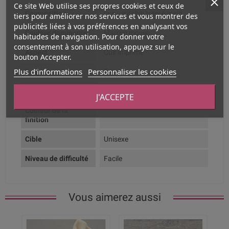
Ce site Web utilise ses propres cookies et ceux de
Composition
cuir véritable tressé main
tiers pour améliorer nos services et vous montrer des
publicités liées à vos préférences en analysant vos
Couleur dominante
Marron moyen
habitudes de navigation. Pour donner votre
consentement à son utilisation, appuyez sur le
Aspect
Cuir imprimé
bouton Accepter.
Plus d'informations
Personnaliser les cookies
Largeur
5mm
Type de produit
Kit tutoriel
J'ACCEPTE
Couleur de la
finition
Cible
Unisexe
Niveau de difficulté
Facile
Vous aimerez aussi