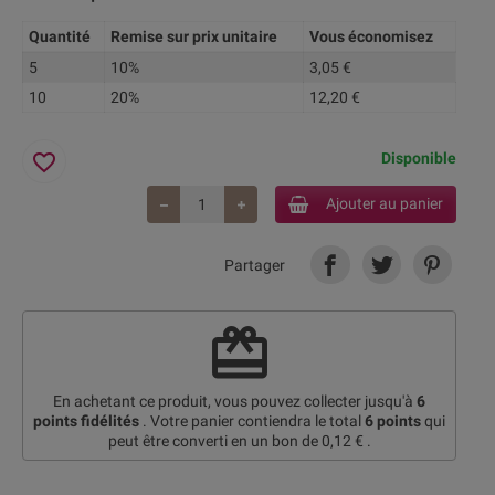
Quantité
Remise sur prix unitaire
Vous économisez
5
10%
3,05 €
10
20%
12,20 €
favorite_border
Disponible
Ajouter au panier
Partager
redeem
En achetant ce produit, vous pouvez collecter jusqu'à
6
points fidélités
. Votre panier contiendra le total
6
points
qui
peut être converti en un bon de
0,12 €
.