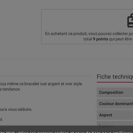
re
En achetant ce produit, vous pouvez collecter j
total
9
points
qui peut être
Fiche techniq
us même ce bracelet cuir argent et noir style
ès tendance.
Composition
Couleur dominan
saura vous séduire.
Aspect
nt
Largeur
0mm
ite Web utilise ses propres cookies et ceux de tiers pour améliorer