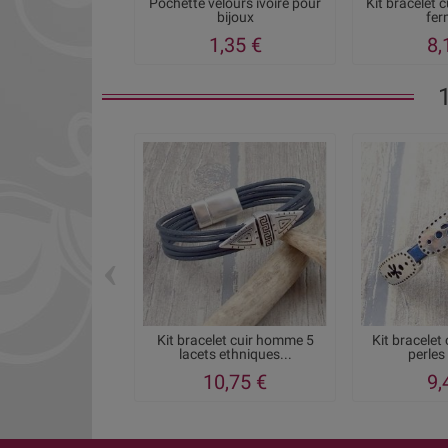
Pochette velours ivoire pour
Kit bracelet 
bijoux
ferm
1,35 €
8,
‹
Kit bracelet cuir homme 5
Kit bracelet 
lacets ethniques...
perles 
10,75 €
9,