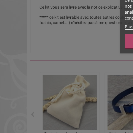
nos 
Ce kit vous sera livré avec la notice explicative de 
anal
cons
***** ce kit est livrable avec toutes autres couleurs d
fushia, camel....) n'hésitez pas à me questionner à c
Plus
‹