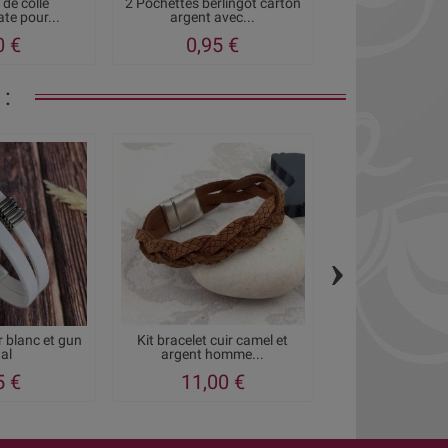
 de colle
2 Pochettes berlingot carton
Pochette cadeau
te pour...
argent avec...
clair pour 
0 €
0,95 €
1,05
:
›
ir blanc et gun
Kit bracelet cuir camel et
Kit bracelet cuir
al
argent homme...
fashion 
5 €
11,00 €
10,95