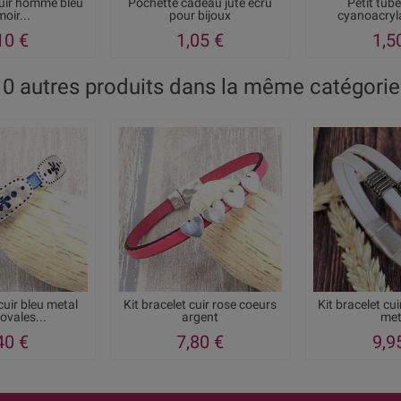
cuir homme bleu
Pochette cadeau jute ecru
Petit tube
oir...
pour bijoux
cyanoacryla
10 €
1,05 €
1,5
10 autres produits dans la même catégorie 
cuir bleu metal
Kit bracelet cuir rose coeurs
Kit bracelet cu
ovales...
argent
met
40 €
7,80 €
9,9