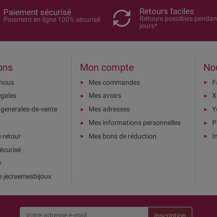
Retours faciles
Paiement sécurisé
Retours possibles pendan
Paiement en ligne 100% sécurisé
jours*
ons
Mon compte
No
-nous
Mes commandes
F
égales
Mes avoirs
X
-generales-de-vente
Mes adresses
Y
Mes informations personnelles
P
e retour
Mes bons de réduction
I
écurisé
e
e jecreemesbijoux