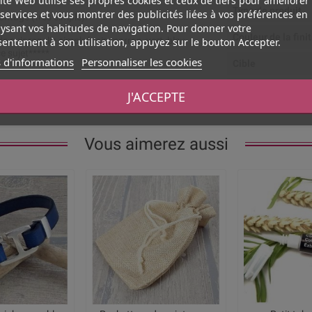
Type de produit
services et vous montrer des publicités liées à vos préférences en
montage (très simple).
ysant vos habitudes de navigation. Pour donner votre
Couleur de la fini
entement à son utilisation, appuyez sur le bouton Accepter.
e cuir regaliz simple(noir, marron, vert, bleu,
e sujet*****
 d'informations
Personnaliser les cookies
Cible
Niveau de difficul
J'ACCEPTE
Vous aimerez aussi