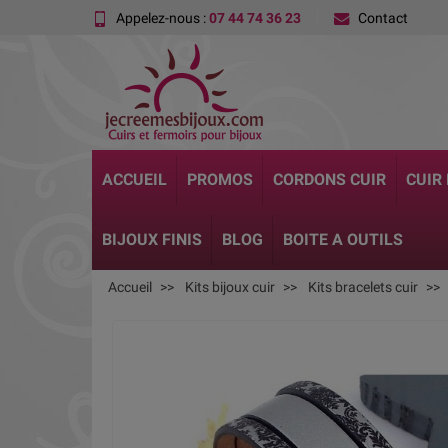
Appelez-nous :
07 44 74 36 23
Contact
ACCUEIL
PROMOS
CORDONS CUIR
CUIR
BIJOUX FINIS
BLOG
BOITE A OUTILS
Accueil
Kits bijoux cuir
Kits bracelets cuir