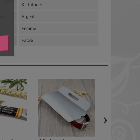
Kit tutoriel
tion
Argent
Femme
té
Facile
›