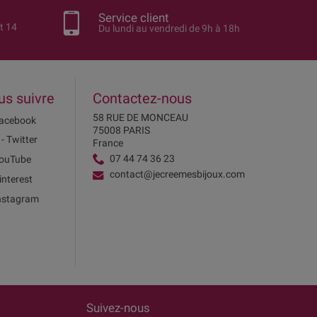
Service client
t 14
Du lundi au vendredi de 9h à 18h
us suivre
Contactez-nous
58 RUE DE MONCEAU
acebook
75008 PARIS
 - Twitter
France
07 44 74 36 23
ouTube
contact@jecreemesbijoux.com
interest
nstagram
Suivez-nous