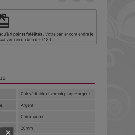
deem
usqu'à
9
points fidélités
. Votre panier contiendra le
 converti en un bon de
0,18 €
.
ue
Cuir véritable et zamak plaqué argent
te
Argent
Cuir imprimé
20mm