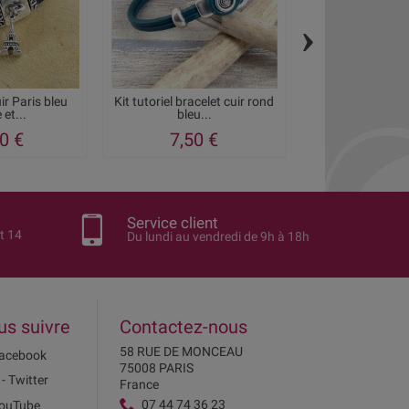
›
uir Paris bleu
Kit tutoriel bracelet cuir rond
Kit bracelet cuir
 et...
bleu...
avec love 
0 €
7,50 €
11,95
Service client
t 14
Du lundi au vendredi de 9h à 18h
us suivre
Contactez-nous
58 RUE DE MONCEAU
acebook
75008 PARIS
 - Twitter
France
07 44 74 36 23
ouTube