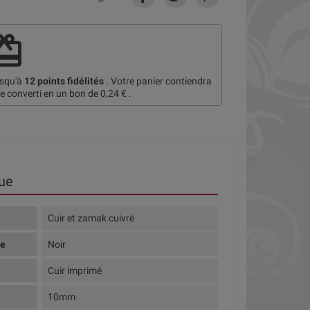
deem
usqu'à
12
points fidélités
. Votre panier contiendra
re converti en un bon de
0,24 €
.
ue
Cuir et zamak cuivré
te
Noir
Cuir imprimé
10mm