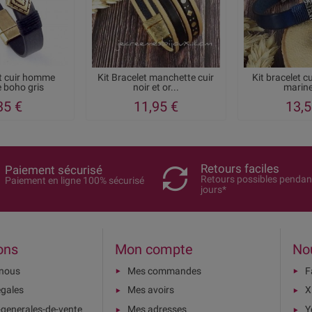
et cuir homme
Kit Bracelet manchette cuir
Kit bracelet c
 boho gris
noir et or...
marine
35 €
11,95 €
13,5
Retours faciles
Paiement sécurisé
Retours possibles pendan
Paiement en ligne 100% sécurisé
jours*
ons
Mon compte
No
-nous
Mes commandes
F
égales
Mes avoirs
X
-generales-de-vente
Mes adresses
Y