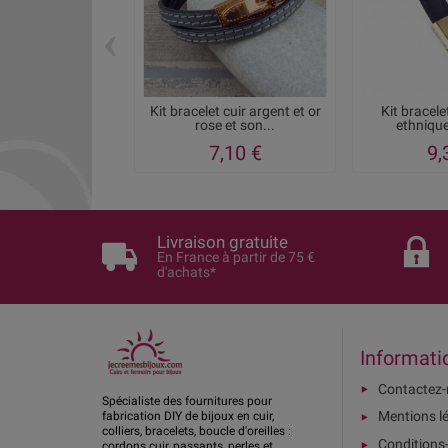
‹
Kit bracelet cuir argent et or
Kit bracel
rose et son...
ethnique
7,10 €
9,
Livraison gratuite
En France à partir de 75 €
d'achats*
Informati
Contactez
Spécialiste des fournitures pour
Mentions l
fabrication DIY de bijoux en cuir,
colliers, bracelets, boucle d'oreilles :
Conditions
cordons cuir, passants, perles et