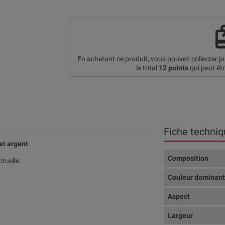
re
En achetant ce produit, vous pouvez collecter j
le total
12
points
qui peut êt
Fiche techniq
 et argent
Composition
tuelle.
Couleur dominan
Aspect
Largeur