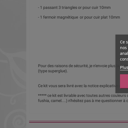
- 1 passant 3 triangles or pour cuir 10mm
- 1 fermoir magnétique or pour cuir plat 10mm
Ce s
nos 
anal
cons
Pour des raisons de sécurité, je n'envoie plus la colle
Plus
(type superglue).
Ce kit vous sera livré avec la notice explicative de 
***** ce kit est livrable avec toutes autres couleurs d
fushia, camel....) n'hésitez pas à me questionner à c