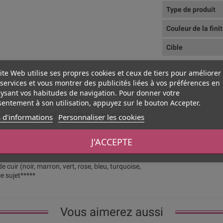
Type de produit
Couleur de la fini
Cible
ite Web utilise ses propres cookies et ceux de tiers pour améliorer
services et vous montrer des publicités liées à vos préférences en
ysant vos habitudes de navigation. Pour donner votre
entement à son utilisation, appuyez sur le bouton Accepter.
 avec le kit, je vous conseille la cyanoacrylate
 d'informations
Personnaliser les cookies
J'ACCEPTE
montage (très simple).
e cuir (noir, marron, vert, rose, bleu, turquoise,
e sujet*****
Vous aimerez aussi