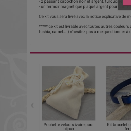
- 2 passant cabochon noir et argent, turquoise et a
- un fermoir magnétique plaqué argent pour cuir 
Ce kit vous sera livré avec la notice explicative de 
***** ce kit est livrable avec toutes autres couleurs
fushia, camel....) n'hésitez pas à me questionner à c
‹
Pochette velours ivoire pour
Kit bracelet 
bijoux
ferm