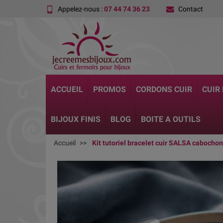
Appelez-nous :
07 44 74 36 23
Contact
ACCUEIL
PROMOS
CORDONS CUIR
CUIR
BIJOUX FINIS
BLOG
BOITE A OUTILS
Accueil
Kit tutoriel bracelet cuir SALSA cabochon