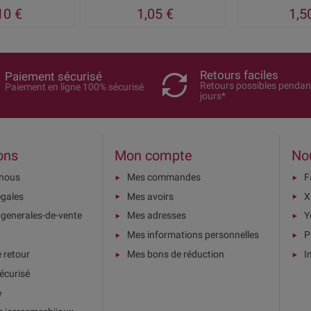
10 €
1,05 €
1,5
Retours faciles
Paiement sécurisé
Retours possibles pendan
Paiement en ligne 100% sécurisé
jours*
ons
Mon compte
No
-nous
Mes commandes
F
égales
Mes avoirs
X
-generales-de-vente
Mes adresses
Y
Mes informations personnelles
P
e retour
Mes bons de réduction
I
écurisé
e