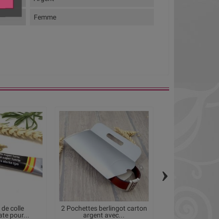
Femme
›
 de colle
2 Pochettes berlingot carton
Pochette cadeau
te pour...
argent avec...
clair pour 