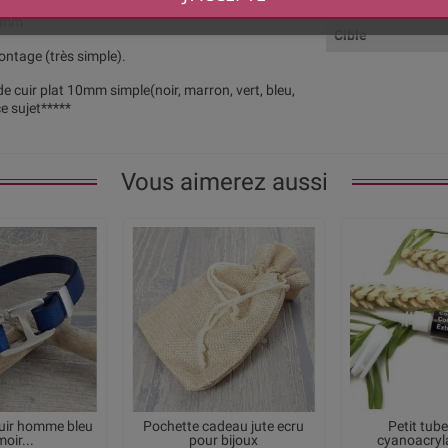
rgent
10mm
Cible
montage (très simple).
 de cuir plat 10mm simple(noir, marron, vert, bleu,
e sujet*****
Vous aimerez aussi
cuir homme bleu
Pochette cadeau jute ecru
Petit tube
oir...
pour bijoux
cyanoacryla