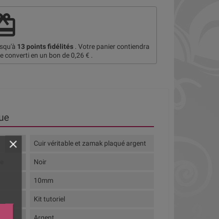
deem
usqu'à
13
points fidélités
. Votre panier contiendra
re converti en un bon de
0,26 €
.
ue
Cuir véritable et zamak plaqué argent
te
Noir
10mm
Kit tutoriel
tion
Argent