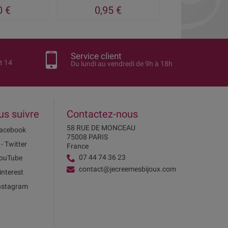
0 €
0,95 €
1,05
Service client
t 14
Du lundi au vendredi de 9h à 18h
us suivre
Contactez-nous
58 RUE DE MONCEAU
acebook
75008 PARIS
 - Twitter
France
07 44 74 36 23
ouTube
contact@jecreemesbijoux.com
interest
nstagram