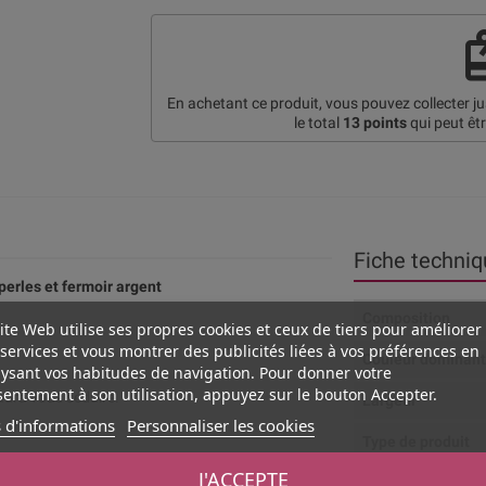
re
En achetant ce produit, vous pouvez collecter j
le total
13
points
qui peut êt
Fiche techniq
perles et fermoir argent
Composition
ite Web utilise ses propres cookies et ceux de tiers pour améliorer
services et vous montrer des publicités liées à vos préférences en
Couleur dominan
ysant vos habitudes de navigation. Pour donner votre
entement à son utilisation, appuyez sur le bouton Accepter.
saura vous séduire.
Largeur
 d'informations
Personnaliser les cookies
Type de produit
J'ACCEPTE
Couleur de la fini