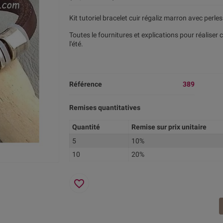
Kit tutoriel bracelet cuir régaliz marron avec perl
Toutes le fournitures et explications pour réaliser
l'été.
Référence
389
Remises quantitatives
Quantité
Remise sur prix unitaire
5
10%
10
20%
favorite_border