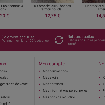
uir noir homme 3
Kit bracelet cuir 3 bandes
Kit bracelet c
ons...
fermoir boucle...
argen
,20 €
12,75 €
14,5
Retours faciles
Paiement sécurisé
Retours possibles pendan
Paiement en ligne 100% sécurisé
jours*
ons
Mon compte
No
-nous
Mes commandes
F
égales
Mes avoirs
X
-generales-de-vente
Mes adresses
Y
Mes informations personnelles
P
e retour
Mes bons de réduction
I
écurisé