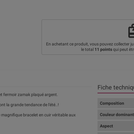
re
En achetant ce produit, vous pouvez collecter j
le total
11
points
qui peut êt
Fiche techniq
s et fermoir zamak plaqué argent.
Composition
ont la grande tendance de l'été..!
Couleur dominan
e magnifique bracelet en cuir véritable aux
Aspect