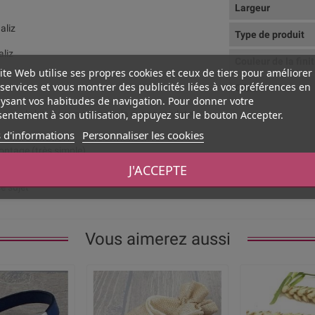
Largeur
aliz
Type de produit
aliz
Couleur de la fini
ite Web utilise ses propres cookies et ceux de tiers pour améliorer
services et vous montrer des publicités liées à vos préférences en
Cible
ysant vos habitudes de navigation. Pour donner votre
entement à son utilisation, appuyez sur le bouton Accepter.
 avec le kit, je vous conseille la cyanoacrylate
 d'informations
Personnaliser les cookies
montage (très simple).
J'ACCEPTE
e cuir (noir, marron, vert, rose, bleu, turquoise,
e sujet*****
Vous aimerez aussi