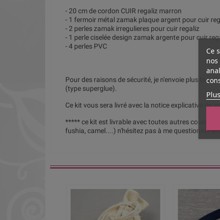
- 20 cm de cordon CUIR regaliz marron
- 1 fermoir métal zamak plaque argent pour cuir reg
- 2 perles zamak irregulieres pour cuir regaliz
- 1 perle ciselée design zamak argente pour cuir reg
- 4 perles PVC
Ce s
nos 
anal
cons
Pour des raisons de sécurité, je n'envoie plus la colle
(type superglue).
Plus
Ce kit vous sera livré avec la notice explicative de 
***** ce kit est livrable avec toutes autres couleurs d
fushia, camel....) n'hésitez pas à me questionner à c