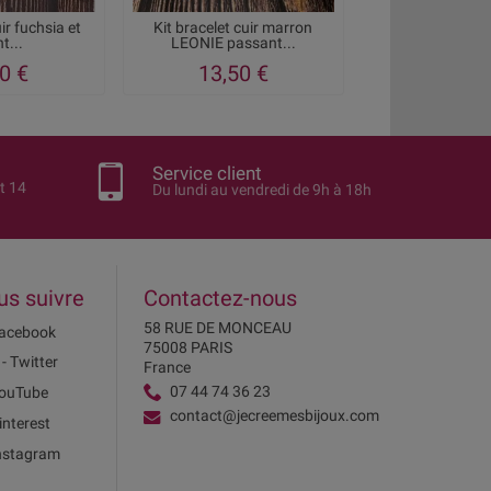
uir fuchsia et
Kit bracelet cuir marron
Kit bracelet cui
t...
LEONIE passant...
turquois
0 €
13,50 €
9,95
Service client
t 14
Du lundi au vendredi de 9h à 18h
us suivre
Contactez-nous
58 RUE DE MONCEAU
acebook
75008 PARIS
 - Twitter
France
07 44 74 36 23
ouTube
contact@jecreemesbijoux.com
interest
nstagram