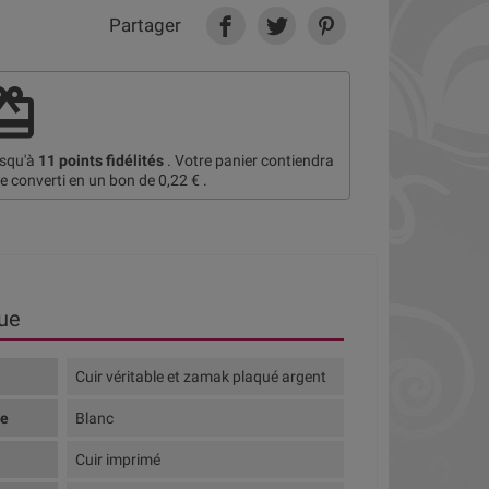
Partager
deem
usqu'à
11
points fidélités
. Votre panier contiendra
re converti en un bon de
0,22 €
.
ue
Cuir véritable et zamak plaqué argent
te
Blanc
Cuir imprimé