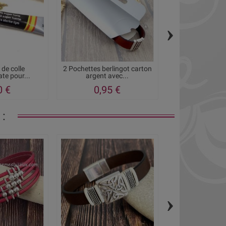
›
 de colle
2 Pochettes berlingot carton
Pochette cadeau
te pour...
argent avec...
clair pour 
0 €
0,95 €
1,05
:
›