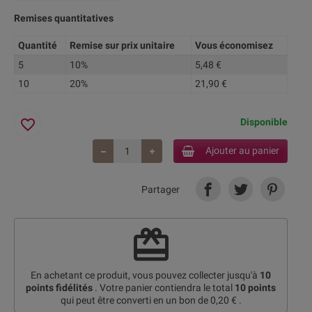
Remises quantitatives
Quantité
Remise sur prix unitaire
Vous économisez
5
10%
5,48 €
10
20%
21,90 €
favorite_border
Disponible
Ajouter au panier
Partager
redeem
En achetant ce produit, vous pouvez collecter jusqu'à
10
points fidélités
. Votre panier contiendra le total
10
points
qui peut être converti en un bon de
0,20 €
.