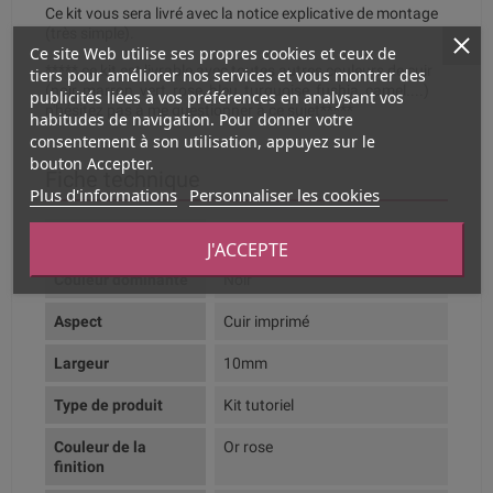
Ce kit vous sera livré avec la notice explicative de montage
(très simple).
Ce site Web utilise ses propres cookies et ceux de
***** ce kit est livrable avec toutes autres couleurs de cuir
tiers pour améliorer nos services et vous montrer des
(noir, marron, vert, rose, bleu, turquoise, fushia, camel....)
publicités liées à vos préférences en analysant vos
n'hésitez pas à me questionner à ce sujet*****
habitudes de navigation. Pour donner votre
consentement à son utilisation, appuyez sur le
bouton Accepter.
Fiche technique
Plus d'informations
Personnaliser les cookies
Composition
Cuir et zamak cuivré
J'ACCEPTE
Couleur dominante
Noir
Aspect
Cuir imprimé
Largeur
10mm
Type de produit
Kit tutoriel
Couleur de la
Or rose
finition