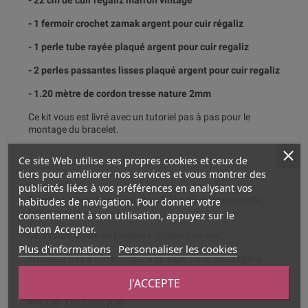
- 22 cm de cuir régaliz marron vintage
- 1 fermoir crochet zamak argent pour cuir régaliz
- 1 perle tube rayée plaqué argent pour cuir regaliz
- 2 perles passantes lisses plaqué argent pour cuir regaliz
- 1.20 mètre de cordon tresse nature 2mm
Ce kit vous est livré avec un tutoriel pas à pas pour le
montage du bracelet.
Ce site Web utilise ses propres cookies et ceux de
tiers pour améliorer nos services et vous montrer des
publicités liées à vos préférences en analysant vos
Attention vous devrez acheter de la colle cyanoacrylate
habitudes de navigation. Pour donner votre
type superglue.
consentement à son utilisation, appuyez sur le
bouton Accepter.
Ce modèle existe en plusieurs couleurs de cuir.
Plus d'informations
Personnaliser les cookies
N'hésitez pas à m'interroger à ce sujet via la messagerie.
J'ACCEPTE
Fiche technique