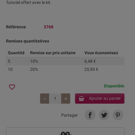
Tutoriel offert avec le kit.
Référence
3768
Remises quantitatives
Quantité
Remise sur prix unitaire
Vous économisez
5
10%
6,48 €
10
20%
25,90 €
favorite_border
Disponible
Ajouter au panier
Partager