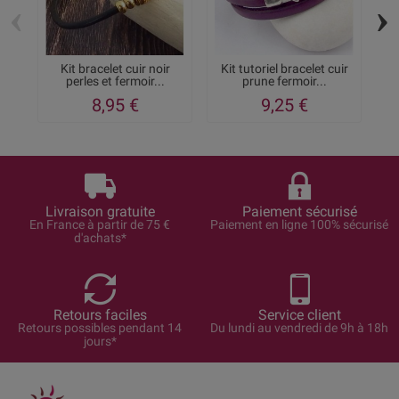
‹
›
Kit bracelet cuir noir
Kit tutoriel bracelet cuir
K
perles et fermoir...
prune fermoir...
8,95 €
9,25 €
Livraison gratuite
Paiement sécurisé
En France à partir de 75 €
Paiement en ligne 100% sécurisé
d'achats*
Retours faciles
Service client
Retours possibles pendant 14
Du lundi au vendredi de 9h à 18h
jours*