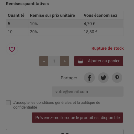
Remises quantitatives
Quantité
Remise sur prix unitaire
Vous économisez
5
10%
4,70 €
10
20%
18,80 €
favorite_border
Rupture de stock
Ajouter au panier
Partager
J'accepte
les conditions générales et la politique de
confidentialité
Prévenez-moi lorsque le produit est disponible