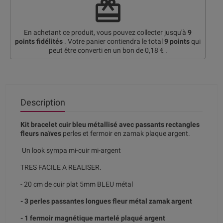
redeem
En achetant ce produit, vous pouvez collecter jusqu'à
9
points fidélités
. Votre panier contiendra le total
9
points
qui
peut être converti en un bon de
0,18 €
.
Description
Kit bracelet cuir bleu métallisé avec passants rectangles
fleurs naïves
perles et fermoir en zamak plaque argent.
Un look sympa mi-cuir mi-argent
TRES FACILE A REALISER.
- 20 cm de cuir plat 5mm BLEU métal
- 3 perles passantes longues fleur métal zamak argent
- 1 fermoir magnétique martelé plaqué argent