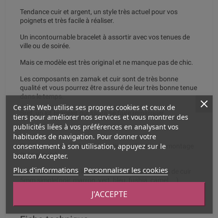
Tendance cuir et argent, un style très actuel pour vos
poignets et très facile à réaliser.
Un incontournable bracelet à assortir avec vos tenues de
ville ou de soirée.
Mais ce modèle est très original et ne manque pas de chic.
Les composants en zamak et cuir sont de très bonne
qualité et vous pourrez être assuré de leur très bonne tenue
dans le temps.
Ce site Web utilise ses propres cookies et ceux de
Bref, un kit bracelet qui saura se faire remarquer.
tiers pour améliorer nos services et vous montrer des
publicités liées à vos préférences en analysant vos
habitudes de navigation. Pour donner votre
consentement à son utilisation, appuyez sur le
Ce kit vous sera livré avec la notice explicative de montage
bouton Accepter.
(très simple).
Plus d'informations
Personnaliser les cookies
***** ce kit est livrable avec toutes autres couleurs de cuir
5mm simple(noir, marron, vert, bleu, fushia, camel....)
n'hésitez pas à me questionner à ce sujet*****
J'ACCEPTE