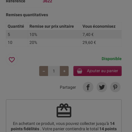
Référence
3622
Remises quantitatives
Quantité
Remise sur prix unitaire
Vous économisez
5
10%
7,40 €
10
20%
29,60 €
favorite_border
Disponible
Ajouter au panier
Partager
redeem
En achetant ce produit, vous pouvez collecter jusqu'à
14
points fidélités
. Votre panier contiendra le total
14
points