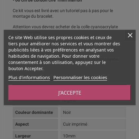
- 60 cm de cordon ciré 1mm marron
Ce kit vous est livré avec un tutoriel pas à pas pour le
montage du bracelet.
Attention vous devrez acheter de la colle cyanoacrylate
type superglue.
Ce site Web utilise ses propres cookies et ceux de
Ce modèle existe en plusieurs couleurs de cuir et de
tiers pour améliorer nos services et vous montrer des
cabochon.
publicités liées à vos préférences en analysant vos
habitudes de navigation. Pour donner votre
N'hésitez pas à m'interroger à ce sujet via la messagerie.
consentement à son utilisation, appuyez sur le
bouton Accepter.
Plus d'informations
Personnaliser les cookies
Fiche technique
J'ACCEPTE
Composition
Cuir véritable et zamak plaqué
argent
Couleur dominante
Noir
Aspect
Cuir imprimé
Largeur
10mm