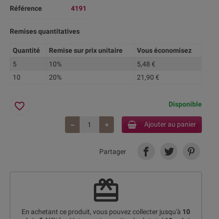
Référence
4191
Remises quantitatives
Quantité
Remise sur prix unitaire
Vous économisez
5
10%
5,48 €
10
20%
21,90 €
favorite_border
Disponible
Ajouter au panier
Partager
redeem
En achetant ce produit, vous pouvez collecter jusqu'à
10