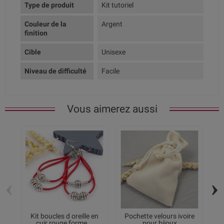
Type de produit
Kit tutoriel
Couleur de la
Argent
finition
Cible
Unisexe
Niveau de difficulté
Facile
Vous aimerez aussi
‹
›
Kit boucles d oreille en
Pochette velours ivoire
K
cuir rouge forme...
pour bijoux