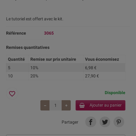
Le tutoriel est offert avec le kit.
Référence
3065
Remises quantitatives
Quantité
Remise sur prix unitaire
Vous économisez
5
10%
6,98 €
10
20%
27,90 €
favorite_border
Disponible
Ajouter au panier
Partager