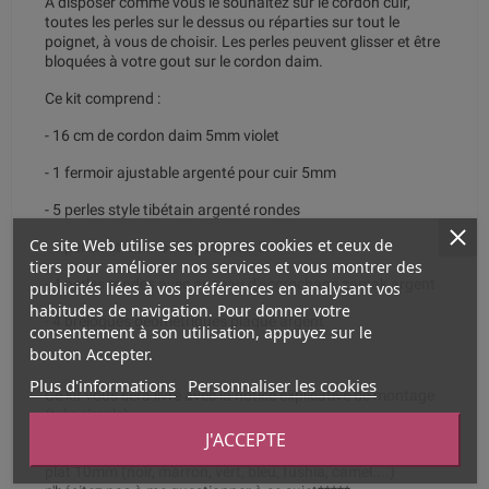
A disposer comme vous le souhaitez sur le cordon cuir,
toutes les perles sur le dessus ou réparties sur tout le
poignet, à vous de choisir. Les perles peuvent glisser et être
bloquées à votre gout sur le cordon daim.
Ce kit comprend :
- 16 cm de cordon daim 5mm violet
- 1 fermoir ajustable argenté pour cuir 5mm
- 5 perles style tibétain argenté rondes
Ce site Web utilise ses propres cookies et ceux de
- 3 perles strass roses pour cuir 5mm
tiers pour améliorer nos services et vous montrer des
- 4 perles rondes avec anneau d'accrochage zamak argent
publicités liées à vos préférences en analysant vos
habitudes de navigation. Pour donner votre
- 4 breloques géométriques plaqué argent
consentement à son utilisation, appuyez sur le
bouton Accepter.
Plus d'informations
Personnaliser les cookies
Ce kit vous sera livré avec la notice explicative de montage
(très simple).
J'ACCEPTE
***** ce kit est livrable avec toutes autres couleurs de cuir
plat 10mm (noir, marron, vert, bleu, fushia, camel....)