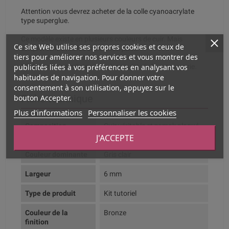
Attention vous devrez acheter de la colle cyanoacrylate
type superglue.
Ce modèle existe en plusieurs couleurs de cuir. Mais
Ce site Web utilise ses propres cookies et ceux de
uniquement avec les cuirs 3mm juste.
tiers pour améliorer nos services et vous montrer des
publicités liées à vos préférences en analysant vos
N'hésitez pas à m'interroger à ce sujet via la messagerie.
habitudes de navigation. Pour donner votre
consentement à son utilisation, appuyez sur le
bouton Accepter.
Fiche technique
Plus d'informations
Personnaliser les cookies
Composition
Cuir véritable et zamak plaqué
argent
J'ACCEPTE
Couleur dominante
Gris clair
Largeur
6 mm
Type de produit
Kit tutoriel
Couleur de la
Bronze
finition