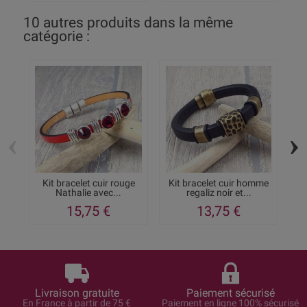
10 autres produits dans la même
catégorie :
‹
›
Kit bracelet cuir rouge
Kit bracelet cuir homme
K
Nathalie avec...
regaliz noir et...
15,75 €
13,75 €
Livraison gratuite
Paiement sécurisé
En France à partir de 75 €
Paiement en ligne 100% sécurisé