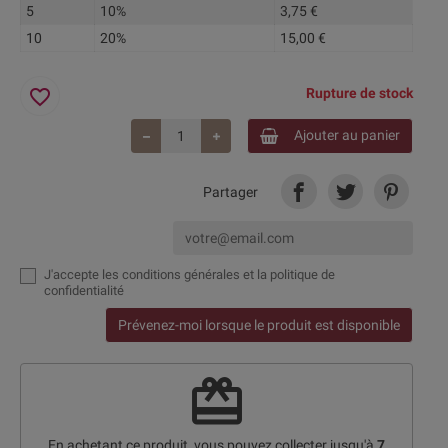
5
10%
3,75 €
10
20%
15,00 €
favorite_border
Rupture de stock
Ajouter au panier
Partager
J'accepte
les conditions générales et la politique de
confidentialité
Prévenez-moi lorsque le produit est disponible
redeem
En achetant ce produit, vous pouvez collecter jusqu'à
7