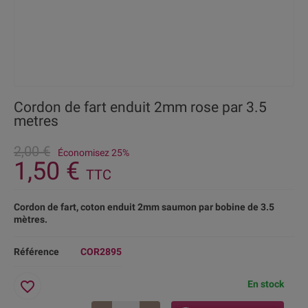
Cordon de fart enduit 2mm rose par 3.5
metres
2,00 €
Économisez 25%
1,50 €
TTC
Cordon de fart, coton enduit 2mm saumon par bobine de 3.5
mètres.
Référence
COR2895
favorite_border
En stock