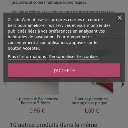
bracelets et colliers fantaisie économiques.
Souple et coloré, ces cordons vous permettrons de réaliser
à l'infini tous vos modèles de bijoxu fantaisie.
Ce site Web utilise ses propres cookies et ceux de
tiers pour améliorer nos services et vous montrer des
publicités liées à vos préférences en analysant vos
habitudes de navigation. Pour donner votre
Vous aimerez aussi
consentement à son utilisation, appuyez sur le
bouton Accepter.
Plus d'informations
Personnaliser les cookies
J'ACCEPTE
‹
›
1 passe cuir fleur carree
2 perles passantes
2 
flashe or 7.5mm...
hastag diese plaque...
0,95 €
1,50 €
10 autres produits dans la même