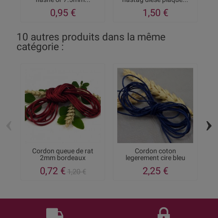
0,95 €
1,50 €
10 autres produits dans la même
catégorie :
‹
›
Cordon queue de rat
Cordon coton
C
2mm bordeaux
legerement cire bleu
1mm par...
0,72 €
2,25 €
1,20 €