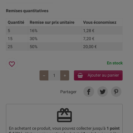
Remises quantitatives
Quantité
Remise sur prix unitaire
Vous économisez
5
16%
1,28 €
15
30%
7,20 €
25
50%
20,00 €
favorite_border
En stock
Ajouter au panier
Partager
redeem
En achetant ce produit, vous pouvez collecter jusqu'à
1
point