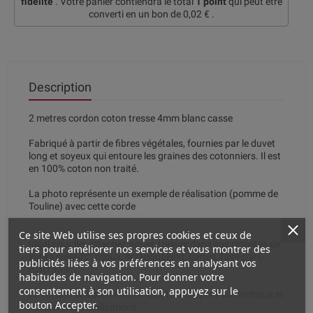
fidélité
. Votre panier contiendra le total
1
point
qui peut être
converti en un bon de
0,02 €
.
Description
2 metres cordon coton tresse 4mm blanc casse
Fabriqué à partir de fibres végétales, fournies par le duvet
long et soyeux qui entoure les graines des cotonniers. Il est
en 100% coton non traité.
La photo représente un exemple de réalisation (pomme de
Touline) avec cette corde
Ce site Web utilise ses propres cookies et ceux de
Idéal pour lier attacher, nouer, tresser dans vos activités de
tiers pour améliorer nos services et vous montrer des
loisirs créatifs : bijoux, scrapbooking, cartes, faire-part,
publicités liées à vos préférences en analysant vos
macramé...
habitudes de navigation. Pour donner votre
consentement à son utilisation, appuyez sur le
Le cordon de coton naturel ajoute un aspect authentique et
bouton Accepter.
naturel à vos réalisations.