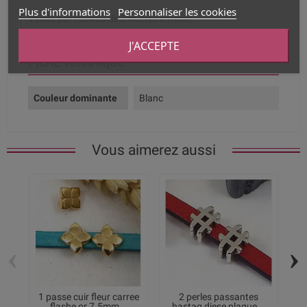
Plus d'informations
Personnaliser les cookies
Vendu par rouleau de 2 mètres environ.
J'ACCEPTE
Fiche technique
Couleur dominante
Blanc
Vous aimerez aussi
‹
›
1 passe cuir fleur carree
2 perles passantes
2 
flashe or 7.5mm...
hastag diese plaque...