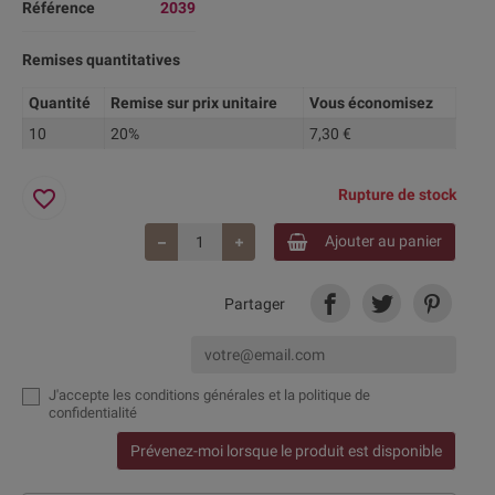
Référence
2039
Remises quantitatives
Quantité
Remise sur prix unitaire
Vous économisez
10
20%
7,30 €
favorite_border
Rupture de stock
Ajouter au panier
Partager
J'accepte
les conditions générales et la politique de
confidentialité
Prévenez-moi lorsque le produit est disponible