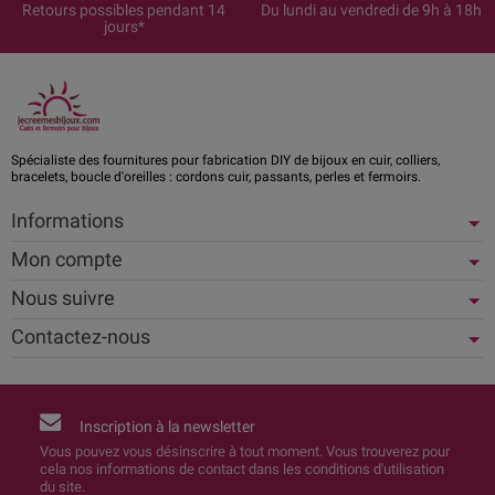
Retours possibles pendant 14
Du lundi au vendredi de 9h à 18h
jours*
Spécialiste des fournitures pour fabrication DIY de bijoux en cuir, colliers,
bracelets, boucle d'oreilles : cordons cuir, passants, perles et fermoirs.
Informations
Mon compte
Nous suivre
Contactez-nous
Inscription à la newsletter
Vous pouvez vous désinscrire à tout moment. Vous trouverez pour
cela nos informations de contact dans les conditions d'utilisation
du site.