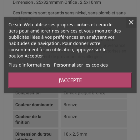
Dimension . 25x32mmmm Orifice . 2.5x10mm
Ces fermoirs sont garantis sans nickel, sans plomb et sans
cadmium.
Ce site Web utilise ses propres cookies et ceux de
Fabrication EUROPE.
tiers pour améliorer nos services et vous montrer des
publicités liées à vos préférences en analysant vos
Soyez vigilants sur la qualite de vos fermoirs car vous
habitudes de navigation. Pour donner votre
trouverez nombreux fermoirs economiques en provenance
consentement à son utilisation, appuyez sur le
d'Asie qui sont fabriques avec des metaux non autorises en
bouton Accepter.
Europe qui risquent de provoquer des allergies.
Plus d'informations
Personnaliser les cookies
Fiche technique
J'ACCEPTE
Composition
Zamak plaqué bronze
Couleur dominante
Bronze
Couleur de la
Bronze
finition
Dimension du trou
10 x 2.5 mm
intérieur