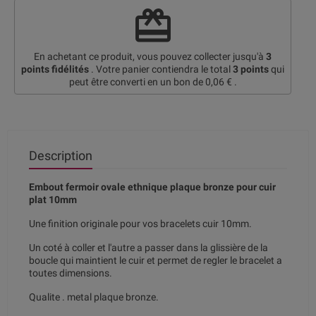
redeem
En achetant ce produit, vous pouvez collecter jusqu'à
3
points fidélités
. Votre panier contiendra le total
3
points
qui
peut être converti en un bon de
0,06 €
.
Description
Embout fermoir ovale ethnique plaque bronze pour cuir
plat 10mm
Une finition originale pour vos bracelets cuir 10mm.
Un coté à coller et l'autre a passer dans la glissière de la
boucle qui maintient le cuir et permet de regler le bracelet a
toutes dimensions.
Qualite . metal plaque bronze.