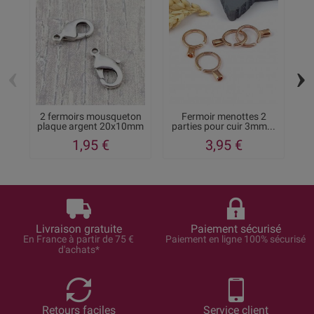
‹
›
2 fermoirs mousqueton
Fermoir menottes 2
2 
plaque argent 20x10mm
parties pour cuir 3mm...
1,95 €
3,95 €
Livraison gratuite
Paiement sécurisé
En France à partir de 75 €
Paiement en ligne 100% sécurisé
d'achats*
Retours faciles
Service client