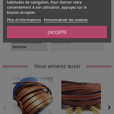
habitudes de navigation. Pour donner votre
consentement à son utilisation, appuyez sur le
Composition
Zamak plaqué bronze
bouton Accepter.
Couleur dominante
Bronze
Plus d'informations
Personnaliser les cookies
Couleur de la
Bronze
J'ACCEPTE
finition
Dimension du trou
10 x 2.5 mm
intérieur
Vous aimerez aussi
‹
›