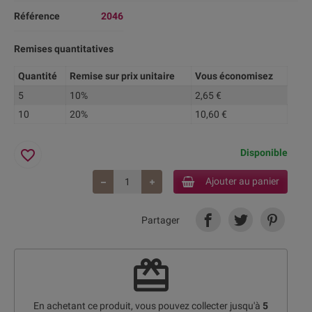
Référence
2046
Remises quantitatives
Quantité
Remise sur prix unitaire
Vous économisez
5
10%
2,65 €
10
20%
10,60 €
favorite_border
Disponible
Ajouter au panier
Partager
redeem
En achetant ce produit, vous pouvez collecter jusqu'à
5