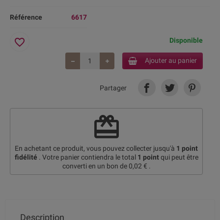
Référence
6617
favorite_border
Disponible
Ajouter au panier
Partager
redeem
En achetant ce produit, vous pouvez collecter jusqu'à
1
point
fidélité
. Votre panier contiendra le total
1
point
qui peut être
converti en un bon de
0,02 €
.
Description