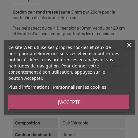
Cordon cuir rond tresse jaune 3 mm
par 20cm pour la
confection de jolis bracelets en cuir.
Tres bel aspect du cuir. Dimensions : 3mm Vendu par 20 cm
et livrable d'un seul tenant pour toutes les dimensions.
Si vous voulez un metre, commandez 5 quantites. Un
Ce site Web utilise ses propres cookies et ceux de
cuir original pour la confection de vos bracelets en cuir. Un
tiers pour améliorer nos services et vous montrer des
esprit particulierement nature chic.
publicités liées à vos préférences en analysant vos
habitudes de navigation. Pour donner votre
Découvrez notre choix de passants et fermoirs qui sauront
se marier avec ce cuir pour réaliser des colliers et des
consentement à son utilisation, appuyez sur le
bracelets.
bouton Accepter.
Plus d'informations
Personnaliser les cookies
Origine Asie
J'ACCEPTE
Fiche technique
Composition
Cuir Véritable
Couleur dominante
Jaune