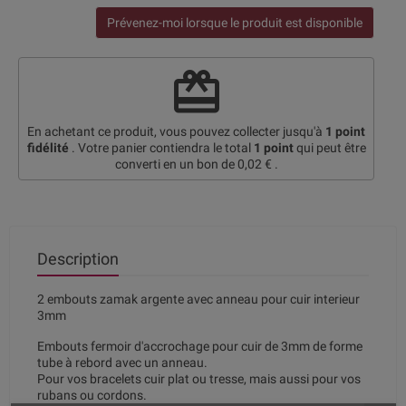
Prévenez-moi lorsque le produit est disponible
redeem
En achetant ce produit, vous pouvez collecter jusqu'à
1
point
fidélité
. Votre panier contiendra le total
1
point
qui peut être
converti en un bon de
0,02 €
.
Description
2 embouts zamak argente avec anneau pour cuir interieur
3mm
Embouts fermoir d'accrochage pour cuir de 3mm de forme
tube à rebord avec un anneau.
Pour vos bracelets cuir plat ou tresse, mais aussi pour vos
rubans ou cordons.