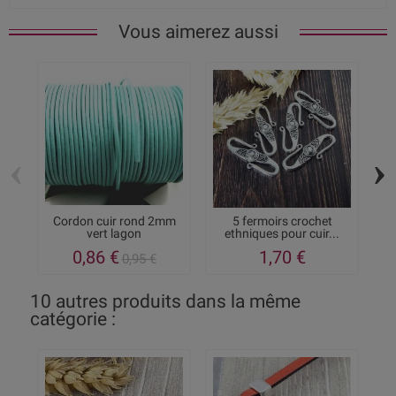
Vous aimerez aussi
‹
›
Cordon cuir rond 2mm
5 fermoirs crochet
C
vert lagon
ethniques pour cuir...
m
0,86 €
1,70 €
0,95 €
10 autres produits dans la même
catégorie :