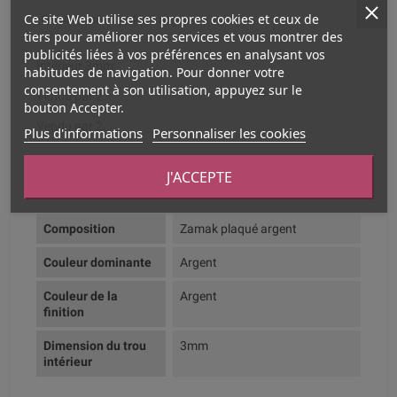
Ce site Web utilise ses propres cookies et ceux de
•Qualité: métal palqué argent
tiers pour améliorer nos services et vous montrer des
publicités liées à vos préférences en analysant vos
Intérieur 3mm
habitudes de navigation. Pour donner votre
consentement à son utilisation, appuyez sur le
Vendu par 2.
bouton Accepter.
Vendu par 2.
Plus d'informations
Personnaliser les cookies
J'ACCEPTE
Fiche technique
Composition
Zamak plaqué argent
Couleur dominante
Argent
Couleur de la
Argent
finition
Dimension du trou
3mm
intérieur