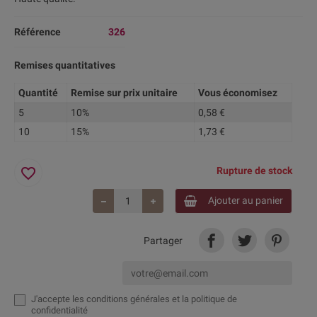
Référence
326
Remises quantitatives
Quantité
Remise sur prix unitaire
Vous économisez
5
10%
0,58 €
10
15%
1,73 €
favorite_border
Rupture de stock
Ajouter au panier
Partager
J'accepte
les conditions générales et la politique de
confidentialité