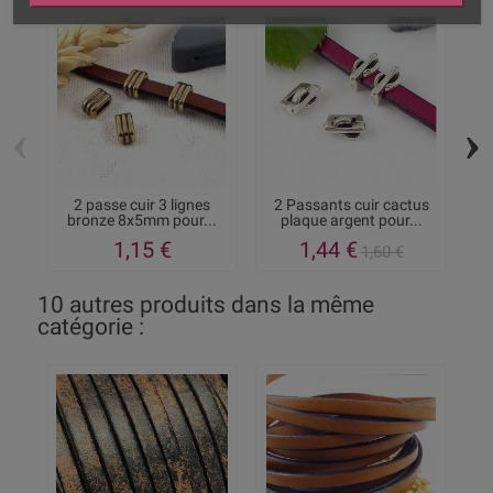
‹
›
2 passe cuir 3 lignes
2 Passants cuir cactus
2
bronze 8x5mm pour...
plaque argent pour...
1,15 €
1,44 €
1,60 €
10 autres produits dans la même
catégorie :