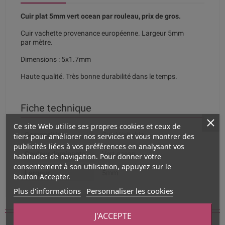
Cuir plat 5mm vert ocean par rouleau, prix de gros.
Cuir vachette provenance européenne. Largeur 5mm
par mètre.
Dimensions : 5x1.7mm
Haute qualité. Très bonne durabilité dans le temps.
Fiche technique
Ce site Web utilise ses propres cookies et ceux de
Composition
Cuir Véritable
tiers pour améliorer nos services et vous montrer des
publicités liées à vos préférences en analysant vos
Couleur dominante
Vert ocean
habitudes de navigation. Pour donner votre
consentement à son utilisation, appuyez sur le
Largeur
5mm
bouton Accepter.
Plus d'informations
Personnaliser les cookies
Vous aimerez aussi
J'ACCEPTE