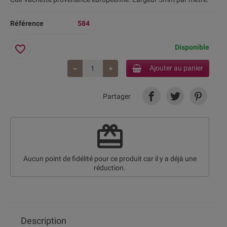
Référence
584
favorite_border
Disponible
Ajouter au panier
Partager
redeem
Aucun point de fidélité pour ce produit car il y a déjà une
réduction.
Description