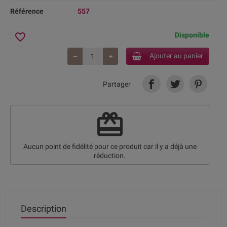
Référence
557
favorite_border
Disponible
Ajouter au panier
Partager
redeem
Aucun point de fidélité pour ce produit car il y a déjà une
réduction.
Description