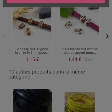
‹
›
2 passe cuir 3 lignes
2 Passants cuir cactus
2
bronze 8x5mm pour...
plaque argent pour...
1,15 €
1,44 €
1,60 €
10 autres produits dans la même
catégorie :